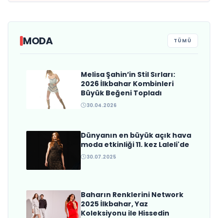
MODA
TÜMÜ
Melisa Şahin’in Stil Sırları:
Met Gala 2026’nın Yankıları
2026 İlkbahar Kombinleri
Sürüyor
Büyük Beğeni Topladı
30.04.2026
Dünyanın en büyük açık hava
moda etkinliği 11. kez Laleli'de
30.07.2025
Baharın Renklerini Network
2025 İlkbahar, Yaz
Koleksiyonu ile Hissedin