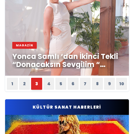
MAGAZIN
Yonca Samlı ‘dan İkinci Tekli
“Donacaksın Sevgilim “
yayımlandı
1
2
3
4
5
6
7
8
9
10
KÜLTÜR SANAT HABERLERI