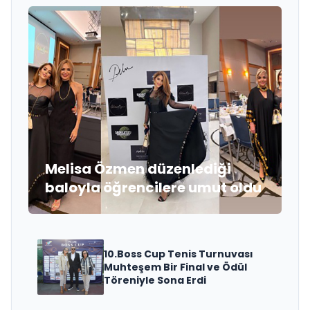
Melisa Özmen düzenlediği
baloyla öğrencilere umut oldu
10.Boss Cup Tenis Turnuvası
Muhteşem Bir Final ve Ödül
Töreniyle Sona Erdi