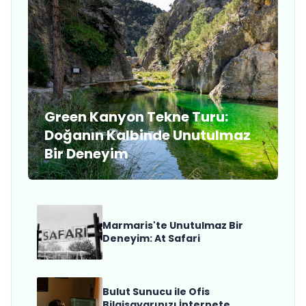
Green Kanyon Tekne Turu:
Doğanın Kalbinde Unutulmaz
Bir Deneyim
Marmaris'te Unutulmaz Bir
Deneyim: At Safari
Bulut Sunucu ile Ofis
Bilgisayarınızı İnternete