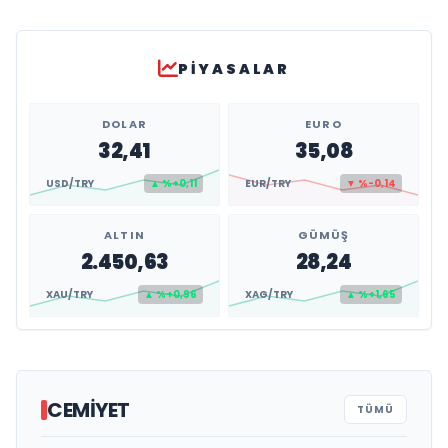
PIYASALAR
DOLAR
EURO
32,41
35,08
USD/TRY
▲ %+0,11
EUR/TRY
▼ %-0,14
ALTIN
GÜMÜŞ
2.450,63
28,24
XAU/TRY
▲ %+0,96
XAG/TRY
▲ %+1,65
CEMIYET
TÜMÜ