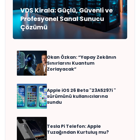
VDS Kirala: Güçlü, Güvenli ve
Profesyonel Sanal Sunucu
Çözümü
Okan Özkan: “Yapay Zekânın
Sınırlarını Kuantum
Zorlayacak”
Apple iOS 26 Beta "23A5297i "
sürümünü kullanıcılarına
sundu
Tesla Pi Telefon: Apple
Tuzağından Kurtuluş mu?