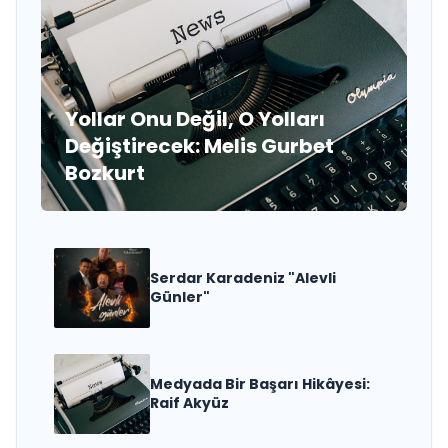
Yollar Onu Değil, O Yolları
Değiştirecek: Melis Gurbet
Bozkurt
Serdar Karadeniz "Alevli
Günler"
Medyada Bir Başarı Hikâyesi:
Raif Akyüz