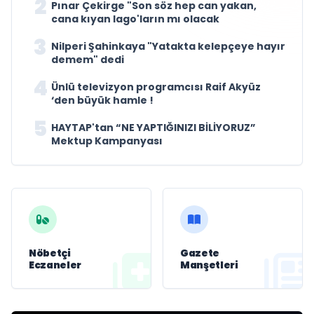
2
Pınar Çekirge "Son söz hep can yakan,
cana kıyan Iago'ların mı olacak
3
Nilperi Şahinkaya "Yatakta kelepçeye hayır
demem" dedi
4
Ünlü televizyon programcısı Raif Akyüz
‘den büyük hamle !
5
HAYTAP'tan “NE YAPTIĞINIZI BİLİYORUZ”
Mektup Kampanyası
Nöbetçi
Gazete
Eczaneler
Manşetleri