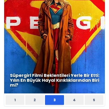
Ayşen İnci'nin "Pisikolojik Öyküler" adlı
yeni kitabı raflardaki yerini aldı
1
2
3
4
5