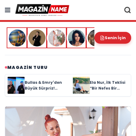
Senin İçin
MAGAZIN TURU
Ela Nur, İlk Teklisi
Şantiyeden
“Bir Nefes Bir
Setlere ; İdil Elma
Gölge” ile Müzik
Yolculuğuna
Başladı