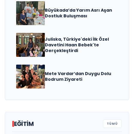
Büyükada’da Yarım Asrı Aşan
Dostluk Buluşması
Juliska, Türkiye'deki İlk Özel
Davetini Haan Bebek'te
Gerçekleştirdi
Mete Vardar’dan Duygu Dolu
Bodrum Ziyareti
Türkiye’de Bir İlk: Anaokulu
EĞITIM
TÜMÜ
Devirlerinde Yeni Bir Dönem
Özel Mezopotamya Koleji’nden Çifte