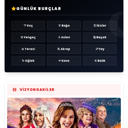
GÜNLÜK BURÇLAR
♈ Koç
♉ Boğa
♊ İkizler
♋ Yengeç
♌ Aslan
♍ Başak
♎ Terazi
♏ Akrep
♐ Yay
♑ Oğlak
♒ Kova
♓ Balık
VIZYONDAKILER