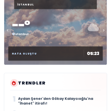
--°
İstanbul
05:23
HATA OLUŞTU
TRENDLER
1
Aydan Şener'den Gökay Kalaycıoğlu'na
"İhanet" itirafı!