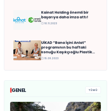
Kainat Holding önemli bir
başarıya daha imza attı!
10.11.2023
UİKAD “Bana İşini Anlat”
programının bu haftaki
konuğu Kaşıkçıoğlu Plastik
San.ve Dış Tic. Ltd. Şti.Ceo’su
15.09.2023
Tülay Öztekin oldu
GENEL
TÜMÜ