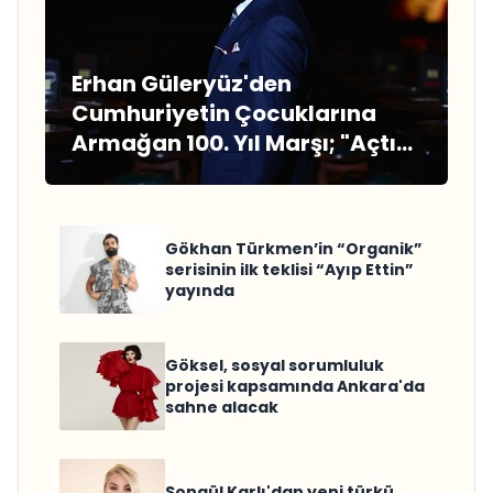
Erhan Güleryüz'den
Cumhuriyetin Çocuklarına
Armağan 100. Yıl Marşı; "Açtık
Yelkenleri"
Gökhan Türkmen’in “Organik”
serisinin ilk teklisi “Ayıp Ettin”
yayında
Göksel, sosyal sorumluluk
projesi kapsamında Ankara'da
sahne alacak
Songül Karlı'dan yeni türkü