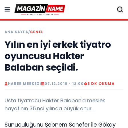
ANA SAYFA
/
GENEL
Yılın en iyi erkek tiyatro
oyuncusu Hakter
Balaban seçildi.
HABER MERKEZI
07.12.2018 - 12:00
3 DK OKUMA
Usta tiyatrocu Hakter Balaban'a meslek
hayatının 35.nci yılında büyük onur...
Sunuculuğunu Şebnem Schefer ile Gökay