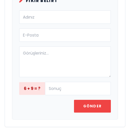
FIKIR BELIRT
6 + 9 = ?
GÖNDER