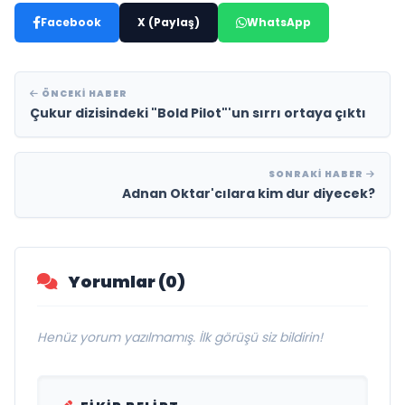
Facebook
X (Paylaş)
WhatsApp
ÖNCEKI HABER
Çukur dizisindeki "Bold Pilot"'un sırrı ortaya çıktı
SONRAKI HABER
Adnan Oktar'cılara kim dur diyecek?
Yorumlar (0)
Henüz yorum yazılmamış. İlk görüşü siz bildirin!