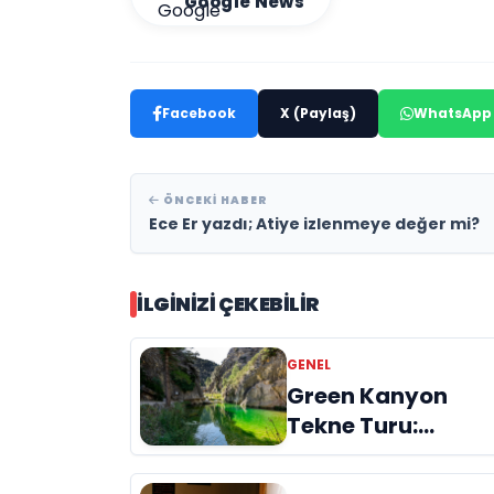
Google News
Facebook
X (Paylaş)
WhatsApp
ÖNCEKI HABER
Ece Er yazdı; Atiye izlenmeye değer mi?
İLGINIZI ÇEKEBILIR
GENEL
Green Kanyon
Tekne Turu:
Doğanın Kalbinde
Unutulmaz Bir