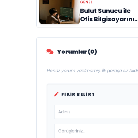
GENEL
Deneyim
Bulut Sunucu ile
Ofis Bilgisayarınız
İnternete Taşıyın
Yorumlar (0)
Henüz yorum yazılmamış. İlk görüşü siz bildir
FIKIR BELIRT