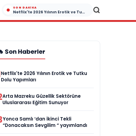
SON DAKIKA
Netflix'te 2026 Yılının Erotik ve Tutku Dolu Yapımları
🔥 Son Haberler
1
Netflix'te 2026 Yılının Erotik ve Tutku
Dolu Yapımları
2
Arta Mazreku Güzellik Sektörüne
Uluslararası Eğitim Sunuyor
3
Yonca Samlı ‘dan İkinci Tekli
“Donacaksın Sevgilim “ yayımlandı