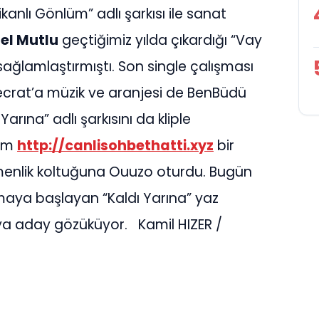
kanlı Gönlüm” adlı şarkısı ile sanat
el Mutlu
geçtiğimiz yılda çıkardığı “Vay
sağlamlaştırmıştı. Son single çalışması
 Decrat’a müzik ve aranjesi de BenBüdü
Yarına” adlı şarkısını da kliple
şem
http://canlisohbethatti.xyz
bir
tmenlik koltuğuna Ouuzo oturdu. Bugün
maya başlayan “Kaldı Yarına” yaz
maya aday gözüküyor. Kamil HIZER /