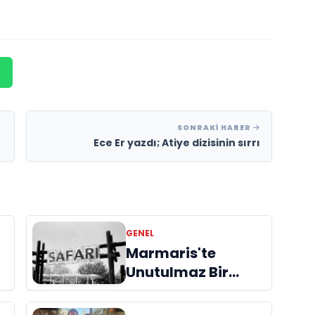
SONRAKI HABER
Ece Er yazdı; Atiye dizisinin sırrı
GENEL
Marmaris'te
Unutulmaz Bir
Deneyim: At Safari