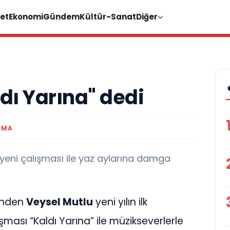
et
Ekonomi
Gündem
Kültür-Sanat
Diğer
dı Yarına" dedi
UMA
e yeni çalışması ile yaz aylarına damga
inden
Veysel Mutlu
yeni yılın ilk
ışması “Kaldı Yarına” ile müzikseverlerle