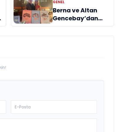
GENEL
Berna ve Altan
ı
Gencebay’dan
yeni marka:
Luminus
in!