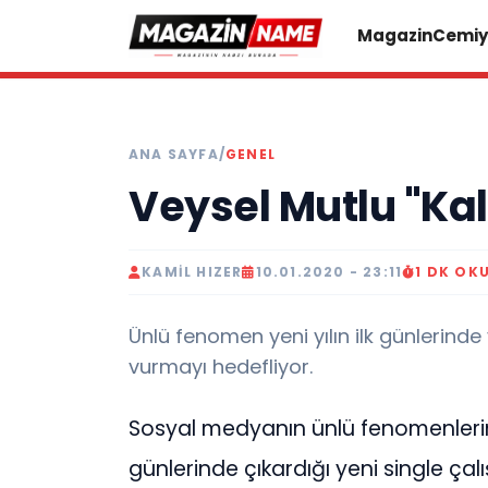
Magazin
Cemiy
ANA SAYFA
/
GENEL
Veysel Mutlu "Kal
KAMIL HIZER
10.01.2020 - 23:11
1 DK OK
Ünlü fenomen yeni yılın ilk günlerind
vurmayı hedefliyor.
Sosyal medyanın ünlü fenomenler
günlerinde çıkardığı yeni single çal