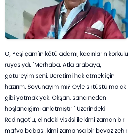
O, Yeşilçam'ın kötü adamı, kadınların korkulu rüyasıydı. "Merhaba. Atla arabaya, götüreyim seni. Ücretimi hak etmek için hazırım. Soyunayım mı? Öyle sırtüstü malak gibi yatmak yok. Okşan, sana neden hoşlandığımı anlatmıştır." Üzerindeki Redingot'u, elindeki viskisi ile kimi zaman bir mafya babası, kimi zamansa bir beyaz zehir satıcısıydı. Soğukkanlı... "Sen delikanlı olmayı Yusuf'a öğretemezsin ama o bize orospuluğu öğretti. Bırak ulan boğazları! İçinizde var ki bu yola düştünüz." Evden kaçan kızların madalyonlu beyaz Mercedes Prensi. "Sağ olun, bu iyiliğinizi asla unutmayacağım. Bugünlerde böyleleri çoğaldı. Paranız tamam mı?" "Kirlenmek güzeldir" felsefesini yaşayan ve yaşatan adamdı. "Öldürdünüz onu, öldürdünüz! Korkuyorsun ha?" O bir babaydı, babayarısı, yengesini namerde mahcup etmeyen amcaydı. "Babayarısıyız oğlum, babayarısıyım ben ulan babayarısıyız be! Bizi yılan gibi sokarken babayarısı değil miydi?" Kadınlara tokat atar, ağzından kan getirir, kezzap döker, yatağa atıp kameraya çeker, şantaj yapardı ama bir şekilde kurtulurdu işin içinden. "Ne olursun bir daha canımı yakma benim, elin çok ağır." Gazozun kullanım alanını değiştirmiş kişiydi o. Bir kadına ikram edecek olsak şişeyi getirip gözü önünde bardağa doldurup sonra aynı şişeden kendimize bir bardak koyup ilk yudumu bizim almamıza mecbur bırakan karakterdi. "Bir kazık yersiniz. Hay, kendine soğuk bir şeyler al. Hadi güzelim, niyetim sadece biraz eğlenmek. Hadi bir nefes de sen çek. Üşüdüysen arkana kalın bir şeyler vereyim." gibi replikleri slogan haline gelen oyuncuydu. "Bindiğin dalı kesiyorsun güzelim." Teşkilatın hem beyni hem de vurucu gücüydü. "Hep yatakta soyunacak mısın, yoksa ben mi soyunayım? Dur, Anthony Hopkins gibi ava çıkardı ama o kadın avlardı. Zorla aldın, sarhoş ettin beni. Yılan gibi sokuldu." Namuslu, iyi niyetli bir genç olup konvoyuyla kız istemeye gittiği zamanlar da oldu ama kapılar hep yüzüne kapandı. "Babam şerefiyle yaşadı ve öldü. Ben ekmeğini şerefiyle kazanmaya and içmiş biriyim. Peki ya sen kimsin Tahir Bey? Dur gitme, yalvarırım babama aldırma, sana söylemiştim Bahar, ne yazık ki babanı tanıyamamışsın." Onun hep filmlerde canlandırdığı kötü karakterlerden bahsettik ancak bu kadar kötü karakteri oynayıp bu kadar çok sevilmesinin bir nedeni vardı: O da gerçek hayattaki yumuşacık kalbiydi. O bir vefa örneğiydi; vefat eden oyuncu dostlarının cenazesine en önde saf tutan, gözyaşı döken adamdı. Rol icabı Türkiye'nin en güzel kadınlarıyla sevişse de hiçbirine yan gözle bakmayan, güzel yürekli kişilikti. Kısacası o, filmlerde tanıdığımız adamdan çok daha fazlasıydı. İşte bu hikâye, soğuk bir gazozla hayatı değişen bir adamın kariyeri boyunca neler yaşadığını anlatır sizlere. "Allah'ım bana bugünleri gösterdin ya, benim yerimde kimler olmak isterdi şimdi düşün. Dilek dile yavrum, bir dilek dile. Şu anda içimden kim geçiyor biliyor musun? Şu anda benim yerimde Fatih Yürek olmak ister, Nuri Alço." İlk Yılları ve Sanat Hayatına Girişi Nuri Alço, 26 Nisan 1951 tarihinde Bulgaristan göçmeni bir ailenin çocuğu olarak Eskişehir'de doğdu. Dedesi meşhur Kırkpınar güreşçisi Kel Aliço'ydu; bu yüzden onun fiziksel özellikleri Nuri Alço'ya da geçmiş, o da dedesi gibi iri yarı bir genç olmuştu. Askerlikten sonra Eskişehir'deki Altay Spor Kulübü'nde ve Ordu takımında profesyonel olarak voleybol oynadı. Ardından bankacılık ve ilaç mümessilliği yaptı. İlaç firmasında çalıştığı zamanlarda Saklambaç gazetesinin düzenlediği "Kral ve Kraliçe" yarışmasına katıldı. Burada birinci olunca mankenlik yapmaya başladı, sonrasında fotoromanlarda oynadı. Sinemaya ilk adımını ise Sevda Karaca ve Ünsal Emre'nin başrolde olduğu "Ah Bu Ne Dünya" filmiyle attı. Ardından birçok filmde karakter oyuncusu olarak yer aldı. İlk başrolünü ise "Kayıp Kızlar" filmiyle Türker İnanoğlu verdi ona. Kötü adam kariyerinin başlangıç hikâyesi ise yine Türker İnanoğlu sayesinde olur ve o günleri şöyle anlatır: "Türker Abi kötü adam oynayacaksın dediğinde tereddüt ettim. Bu çok büyük bir olay, o karakter çok kötüydü. Ben de gayet çizgisi düzgün bir adamım, nasıl oynarım diye düşündüm. Ailem de bu konularda tutucuydu. Çok düşünsem de Türker Abi'ye hayır demek mümkün değil. 'Seni bir iyi rolde bir kötü rolde oynatacağım, onu ayarlayacağım.' dedi. Ben de kabul ettim. Bu çizgiyi o zaman belirledik. Tipi güzel, iyi bir fiziği kuşama olan kötü adam karakteri yaratıldı Yeşilçam'da. Bu düzeyde kötü adam yoktu. Kariyerim bu şekilde başladı." "Konuşacak mısın lan? Konuşmayacağım. Yarınki gazetelerde yakışıklı Kenan'ın resmini görmeliyim. Yakışıklı ama delik deşik!" Bu kariyer başlangıcı ona yeni filmlerin kapısını açtı. Artık o, Cüneyt Arkın'lı, Ahu Tuğba'lı, Oya Aydoğan'lı, Fatma Girik'li, Hülya Avşar'lı, Ferdi Tayfur'lu, Orhan Gencebay'lı filmlerin kötü adamıydı. "Ama bir iş yaparsak köşeyi dönersin. Mesela birini bitireceksin. Ekipler Amiri Kenan'ı yapar mısın? Yapamam." Kariyeri boyunca "Günaha Girme", "Nasıl İsyan Etmem", "Yakılacak Kadın", "Bir Sevgi İstiyorum", "Yosma", "Kayıp Kızlar", "Taçsız Kraliçe", "O Kadınlardan Biri", "Sevgi Çıkmazı", "Vazife Uğruna", "Kurtar Beni", "Ayrılamam" ve "Sözde Kızlar" gibi 200'den fazla filmde rol aldı. Son rolünü 2017 yılında alan Nuri Alço, "Vallahi Hortladı" filminde Nuri Hoca karakterine hayat verdi. "Büyük bir hocaya gidiyoruz. Şimdiye kadar iyileşmediği kadın kalmamış. Kör, topal, sağır, dilsiz, hepsini yetmiş. Kanka bu bildiğin Nuri Alço. Bu adamı tut. Hanginiz hastasınız? Hiçbirimiz hasta değiliz. Biz en iyisi kalkalım. Bir gazozumu içmeden bırakmam." Özel Hayatı ve Toplumsal Algı Sadece filmleriyle değil, insani yanıyla da birçok kez gündeme gelen usta oyuncu, bugüne kadar Erol Günaydın, Levent Kırca, Kayahan, Zeki Alasya, Tarık Akan ve Halit Akçatepe'nin başta olmak üzere 150'den fazla cenazeye katıldı. Bu cenazelerde en ön safta yer aldı. "Yavrucuğum kanepeye geçmek ister misin? O güzel sesini sabaha kadar dinlemek istiyorum seni." Filmlerinde kadınlar ondan korkup çekinse de özel hayatında olaylar tam tersiydi; etrafındaki kadınlar tarafından sevilen bir isimdi. "Uf, ama ay! Kırma beni sevgilim lütfen ya. Senin gibi sevgilim olsa önce kendi gazozumla çatışırdım, uyurdum ya. Yapma lütfen ya!" Nuri Alço ilk evliliğini 1970'li yıllarda ünlü sanatçı Füsun Uras'ın anneannesi Sevinç Gül'le yaptı. Füsun Uras'ın anneannesi kendisinden epeyce büyük olsa da bu evlilik 1988 yılına kadar sürdü. Boşanma sebebi ise Füsun Uras'ın anlatımına göre aldatmaydı. Nuri Alço'nun eşini dönemin ünlü sanatçısı Serpil Örümcer'le aldattığı öne sürüldü. Bu evliliğin ardından uzun yıllar bekar hayatı yaşayan Nuri Alço, 2020 yılında kendisinden 33 yaş küçük olan Burcu Sezginoğlu ile evlenerek magazin basınının gündemine oturdu. "Çünkü babam bir erkek arkadaşım olmasını asla kabul etmez. Ben senin erkek arkadaşın değil Gamze, hayat arkadaşın olmak istiyorum. Babana böyle söyle." Bir programda kötü adam rolü oynarken yaşadıklarını ve başına gelenleri şöyle anlattı: "Kızlar bana gelip 'Bekâretimi al.' diyorlardı. 1978'de, yani en parlak dönemlerimde, çok oldu böyle şeyler. Hatta ortaokul talebelerinden bile böyle teklifler geldi. Hepsine nasihat edip geri gönderdim. Hülya Avşar ve Ahu Tuğba'yla birkaç kez tecavüz ve sevişme sahnem oldu. En çok zorlandığım sevişme sahneleri. Bizim meslekte bir kadının elinden tutanı olmalı, güçlü muhiti olan bir erkek hoşuma gitti bu konuşma. 'Ben elinden tutacağım kadını iyice tanımak isterim. Yatakta nasıldır, kabiliyetli midir bilmek isterim.' Açıkçası malı denemeden almak istemiyorsun öyle mi? Bu 'tecavüzcü' lakabı insanın sırtına yapışıp kalıyor. Mesela bizim Coşkun hayatında kadına kıza bakmamış bir adam, üç kız çocuğu yetiştirmiş, üniversitelerde okutmuş. O kadar beyefendi bir insan ki anlatamam ama yapışıp kalmış ona laf. Bir sanatçı bir rolü oynayacaksa mutlaka etütünü yapmalı. Ben uyuşturucu olayını öğrenmek için Bakırköy'deki AMATEM'den çıkmazdım. Ben giyimimle kuşamımla daha ağırbaşlı bir tecavüzcüydüm." Ailelerden teşekkür aldığını iddia ederek sözlerini sürdüren Nuri Alço, aileler küçük kızlar okul çağına geldiğinde "Aman tanımadığın biri sana gazoz verirse alma, içme." diye uyarıyordu. "Bu şekilde anılmaktan rahatsız değilim. Bilakis çok mutluyum. Zira anne ve babalar beni gördüğünde 'Allah razı olsun, kızımız senin vesilenle kurtuldu.' diyordu. Çok kişinin hayatı kurtuldu gerçekten." diyerek tecavüz sahnelerinin önemini anlattı. "Sizi namerde muhtaç eder miydim yengemi? Abimin yetimlerini kollamaz mıyım, sahip çıkmaz mıyım? Allah razı olsun." Posta'dan Alev Gürsoy Cimin'e verdiği röportajında ise sinemanın bugününü, dününü, ne kadar para kazandığını ve yaşadıklarını şu şekilde anlattı: "Bizim dönemimizle bu dönemi kıyaslamak çok yanlış olur. Biz yoktan var ediyorduk her şeyi. Teknoloji ve imkânlar kısıtlıydı. Buna rağmen çok ama çok iyi işler çıkardık. Şimdi adamların elinde bırak kamerayı resmen uçak var! Özel karavanlar, kostümcüler, makyözler, kuaförler... Yok yok! Biz elbiselerimizi bile kendimiz alıyorduk. Bir minibüse en az 15 kişi doluşurduk. Ta un yan role kadar herkes dolardı iç içe. Neler çektik neler ama işimize tutkuyla bağlıydık. Cüneyt Arkın Abimizin yapmış olduğu hareketleri şimdi bir tanesi bile yapamaz. Önemli olan en kötü karakteri oynayıp halk tarafından sevilmektir. Karakter oyuncusu olup da sevilmek kadar güzel bir şey yoktur. Beni ilk keşfeden Türker İnanoğlu'dur. Çok şık giyinen, yakışıklı ama kötü adam tiplemesini hayata o geçirdi. Ben filmlerimi oynarken çok zorlandım, korktum. Kadın satıcısı, uyuşturucu pazarlayan terleri oynadım. Bu yüzden zorlanıp ürperdim. Sinemadan kazandığımız tek bir kuruş bile yok. Filmlerde sürekli zengin adam oynuyordum, sürekli de elbise değiştiriyordum. Sponsor denilen bir şey yoktu o dönem. Evden çıkarken ev sahibim elimdeki onca elbiseyi her gördüğünde 'Neo taşınıyor musun?' derdi. Şimdilerde rahmetli anne babamdan kalanlarla idare ediyorum. Çok lüks yaşamayı da sevmem zaten. Şimdikiler bir haftada ev alacak para kaz