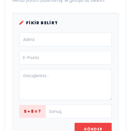
Henüz yorum yazılmamış. İlk görüşü siz bildirin!
FIKIR BELIRT
5 + 8 = ?
GÖNDER