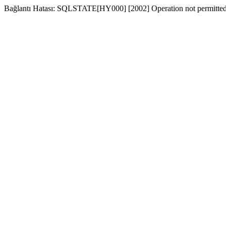
Bağlantı Hatası: SQLSTATE[HY000] [2002] Operation not permitte