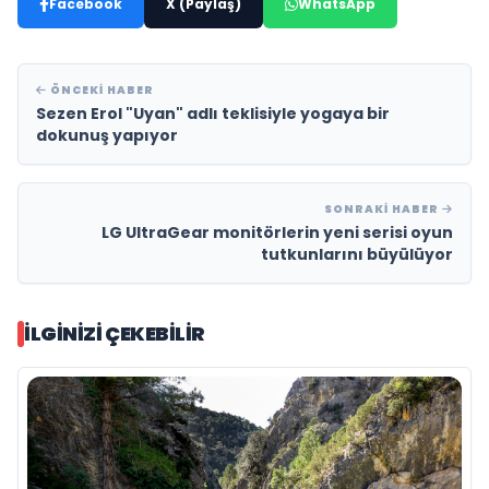
Facebook
X (Paylaş)
WhatsApp
ÖNCEKI HABER
Sezen Erol "Uyan" adlı teklisiyle yogaya bir
dokunuş yapıyor
SONRAKI HABER
LG UltraGear monitörlerin yeni serisi oyun
tutkunlarını büyülüyor
İLGINIZI ÇEKEBILIR