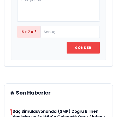
5 + 7 = ?
GÖNDER
🔥 Son Haberler
1
Saç Simülasyonunda (SMP) Doğru Bilinen
Yanlışlar ve Sektörün Geleceği: Onur Akdeniz