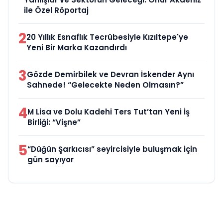
ile Özel Röportaj
2
20 Yıllık Esnaflık Tecrübesiyle Kızıltepe'ye
Yeni Bir Marka Kazandırdı
3
Gözde Demirbilek ve Devran İskender Aynı
Sahnede! “Gelecekte Neden Olmasın?”
4
M Lisa ve Dolu Kadehi Ters Tut’tan Yeni İş
Birliği: “Vişne”
5
“Düğün Şarkıcısı” seyircisiyle buluşmak için
gün sayıyor