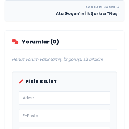
SONRAKI HABER
Ata Göçen'in İlk Şarkısı "Naş"
Yorumlar (0)
Henüz yorum yazılmamış. İlk görüşü siz bildirin!
FIKIR BELIRT