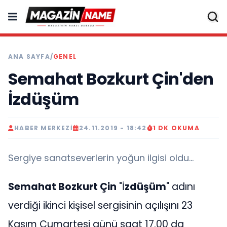
ANA SAYFA
/
GENEL
Semahat Bozkurt Çin'den
İzdüşüm
HABER MERKEZI
24.11.2019 - 18:42
1 DK OKUMA
Sergiye sanatseverlerin yoğun ilgisi oldu...
Semahat Bozkurt Çin
"İ
zdüşüm
" adını
verdiği ikinci kişisel sergisinin açılışını 23
Kasım Cumartesi günü saat 17.00 da