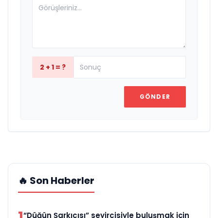
2 + 1 = ?
GÖNDER
🔥 Son Haberler
1
“Düğün Şarkıcısı” seyircisiyle buluşmak için