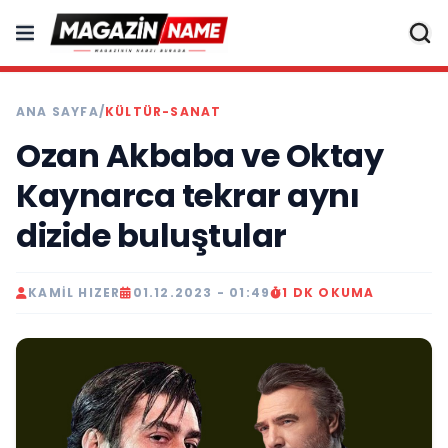
ANA SAYFA
/
KÜLTÜR-SANAT
Ozan Akbaba ve Oktay
Kaynarca tekrar aynı
dizide buluştular
KAMIL HIZER
01.12.2023 - 01:49
1 DK OKUMA