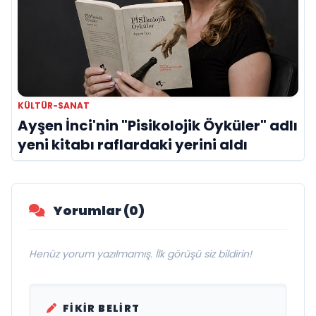
KÜLTÜR-SANAT
Ayşen İnci'nin "Pisikolojik Öyküler" adlı
yeni kitabı raflardaki yerini aldı
Yorumlar (0)
Henüz yorum yazılmamış. İlk görüşü siz bildirin!
FIKIR BELIRT