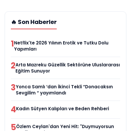
🔥 Son Haberler
1
Netflix'te 2026 Yılının Erotik ve Tutku Dolu
Yapımları
2
Arta Mazreku Güzellik Sektörüne Uluslararası
Eğitim Sunuyor
3
Yonca Samlı ‘dan İkinci Tekli “Donacaksın
Sevgilim “ yayımlandı
4
Kadın Sütyen Kalıpları ve Beden Rehberi
5
Özlem Ceylan'dan Yeni Hit: "Duymuyorsun