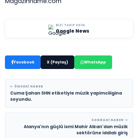
Magazinname.com
BIZI TAKIP EDIN
Google News
Facebook
X (Paylaş)
WhatsApp
ÖNCEKI HABER
Cuma Şahan SHN etiketiyle múzik yapimciligina
soyundu.
SONRAKI HABER
Alanya'nın güçlü ismi Mahir Alkan'dan müzik
sektörüne iddialı giriş