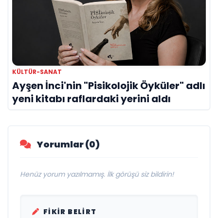
KÜLTÜR-SANAT
Ayşen İnci'nin "Pisikolojik Öyküler" adlı
yeni kitabı raflardaki yerini aldı
Yorumlar (0)
Henüz yorum yazılmamış. İlk görüşü siz bildirin!
FIKIR BELIRT