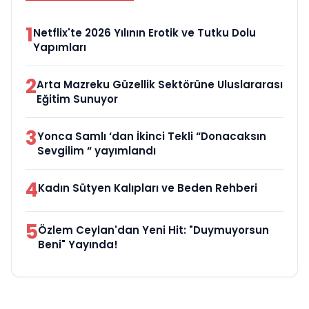
1
Netflix'te 2026 Yılının Erotik ve Tutku Dolu
Yapımları
2
Arta Mazreku Güzellik Sektörüne Uluslararası
Eğitim Sunuyor
3
Yonca Samlı ‘dan İkinci Tekli “Donacaksın
Sevgilim “ yayımlandı
4
Kadın Sütyen Kalıpları ve Beden Rehberi
5
Özlem Ceylan'dan Yeni Hit: "Duymuyorsun
Beni" Yayında!