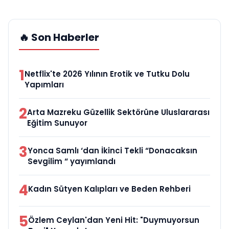
🔥 Son Haberler
1
Netflix'te 2026 Yılının Erotik ve Tutku Dolu
Yapımları
2
Arta Mazreku Güzellik Sektörüne Uluslararası
Eğitim Sunuyor
3
Yonca Samlı ‘dan İkinci Tekli “Donacaksın
Sevgilim “ yayımlandı
4
Kadın Sütyen Kalıpları ve Beden Rehberi
5
Özlem Ceylan'dan Yeni Hit: "Duymuyorsun