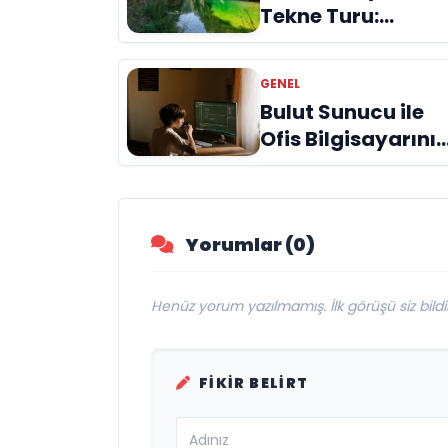
Tekne Turu:
Doğanın Kalbinde
Unutulmaz Bir
GENEL
Deneyim
Bulut Sunucu ile
Ofis Bilgisayarınız
İnternete Taşıyın
Yorumlar (0)
Henüz yorum yazılmamış. İlk görüşü siz bildir
FIKIR BELIRT