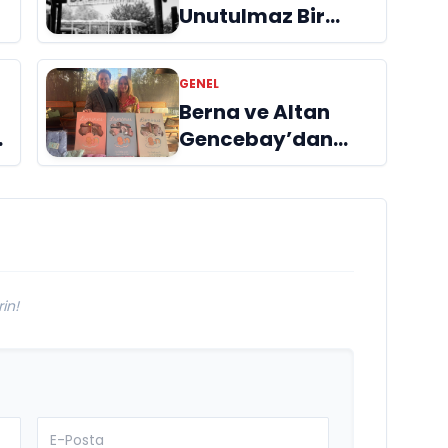
Unutulmaz Bir
Deneyim: At Safari
GENEL
Berna ve Altan
ı
Gencebay’dan
yeni marka:
Luminus
in!