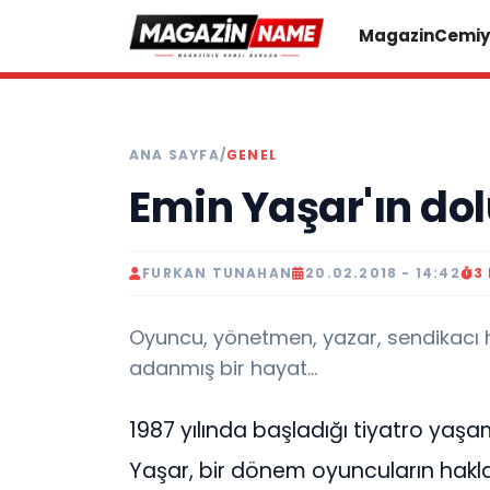
Magazin
Cemiy
ANA SAYFA
/
GENEL
Emin Yaşar'ın dol
FURKAN TUNAHAN
20.02.2018 - 14:42
3
Oyuncu, yönetmen, yazar, sendikacı 
adanmış bir hayat...
1987 yılında başladığı tiyatro yaş
Yaşar, bir dönem oyuncuların hakla