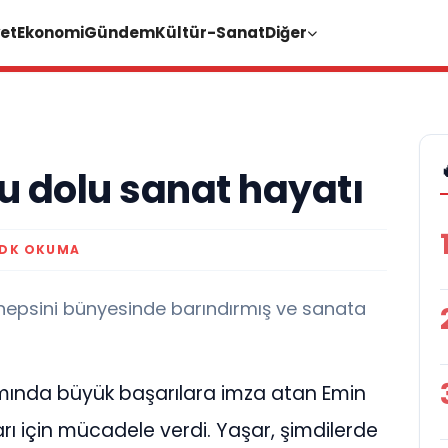
et
Ekonomi
Gündem
Kültür-Sanat
Diğer
u dolu sanat hayatı
 DK OKUMA
hepsini bünyesinde barındırmış ve sanata
amında büyük başarılara imza atan Emin
rı için mücadele verdi. Yaşar, şimdilerde