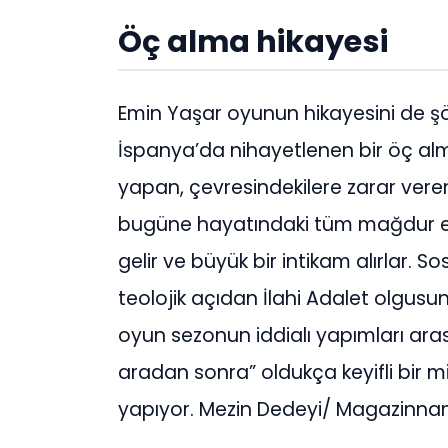
Öç alma hikayesi
Emin Yaşar oyunun hikayesini de şöy
İspanya’da nihayetlenen bir öç al
yapan, çevresindekilere zarar vere
bugüne hayatındaki tüm mağdur ett
gelir ve büyük bir intikam alırlar. 
teolojik açıdan İlahi Adalet olgusu
oyun sezonun iddialı yapımları aras
aradan sonra” oldukça keyifli bir mi
yapıyor. Mezin Dedeyi/ Magazinn