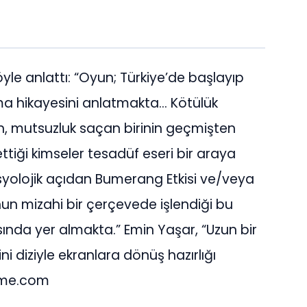
le anlattı: “Oyun; Türkiye’de başlayıp
ma hikayesini anlatmakta… Kötülük
n, mutsuzluk saçan birinin geçmişten
iği kimseler tesadüf eseri bir araya
Sosyolojik açıdan Bumerang Etkisi ve/veya
nun mizahi bir çerçevede işlendiği bu
ında yer almakta.” Emin Yaşar, “Uzun bir
ni diziyle ekranlara dönüş hazırlığı
ame.com