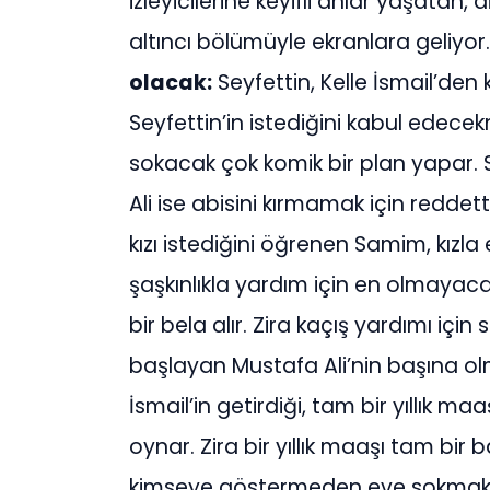
izleyicilerine keyifli anlar yaşatan, 
altıncı bölümüyle ekranlara geliyor
olacak:
Seyfettin, Kelle İsmail’den k
Seyfettin’in istediğini kabul edecek
sokacak çok komik bir plan yapar. Se
Ali ise abisini kırmamak için reddett
kızı istediğini öğrenen Samim, kız
şaşkınlıkla yardım için en olmayac
bir bela alır. Zira kaçış yardımı için 
başlayan Mustafa Ali’nin başına ol
İsmail’in getirdiği, tam bir yıllık m
oynar. Zira bir yıllık maaşı tam bir 
kimseye göstermeden eve sokmak gibi