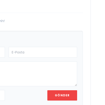
in!
GÖNDER