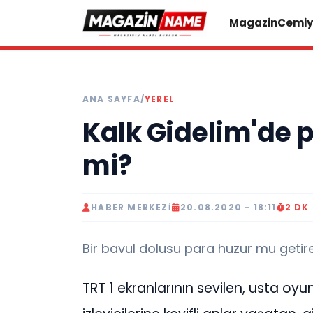
Magazin
Cemiy
ANA SAYFA
/
YEREL
Kalk Gidelim'de 
mi?
HABER MERKEZI
20.08.2020 - 18:11
2 DK
Bir bavul dolusu para huzur mu getir
TRT 1 ekranlarının sevilen, usta oy