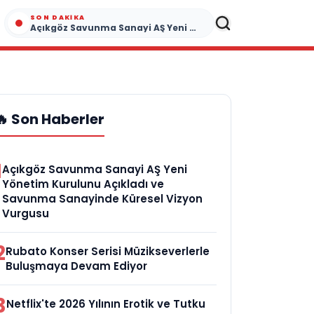
SON DAKIKA
Açıkgöz Savunma Sanayi AŞ Yeni Yönetim Kurulunu Açıkladı ve Savunma Sanayinde Küresel Vizyon Vurgusu
🔥 Son Haberler
1
Açıkgöz Savunma Sanayi AŞ Yeni
Yönetim Kurulunu Açıkladı ve
Savunma Sanayinde Küresel Vizyon
Vurgusu
2
Rubato Konser Serisi Müzikseverlerle
Buluşmaya Devam Ediyor
3
Netflix'te 2026 Yılının Erotik ve Tutku