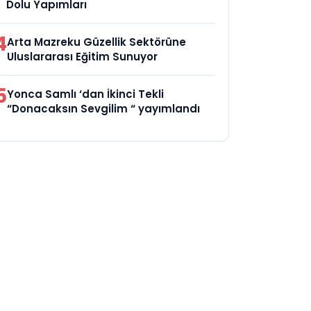
Dolu Yapımları
4
Arta Mazreku Güzellik Sektörüne
Uluslararası Eğitim Sunuyor
5
Yonca Samlı ‘dan İkinci Tekli
“Donacaksın Sevgilim “ yayımlandı