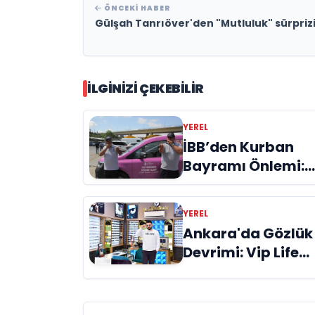
ÖNCEKI HABER
Gülşah Tanrıöver'den "Mutluluk" sürpriz
İLGINIZI ÇEKEBILIR
YEREL
İBB’den Kurban
Bayramı Önlemi:
Boğa Yakalama
Timi Göreve Hazır
YEREL
Ankara'da Gözlük
Devrimi: Vip Life
Optik Farkı