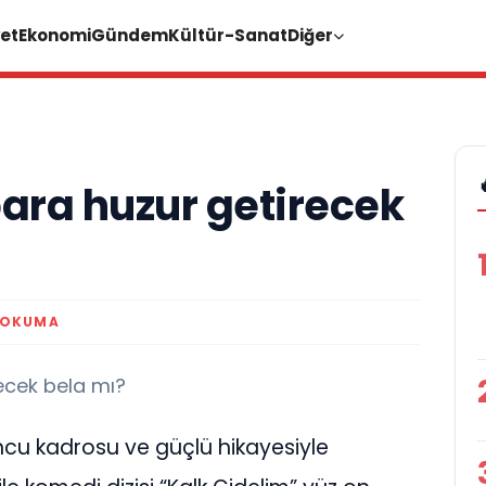
et
Ekonomi
Gündem
Kültür-Sanat
Diğer
para huzur getirecek
 OKUMA
ecek bela mı?
uncu kadrosu ve güçlü hikayesiyle