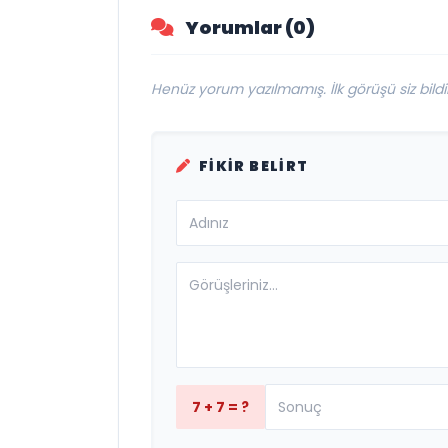
Yorumlar (0)
Henüz yorum yazılmamış. İlk görüşü siz bildir
FIKIR BELIRT
7 + 7 = ?