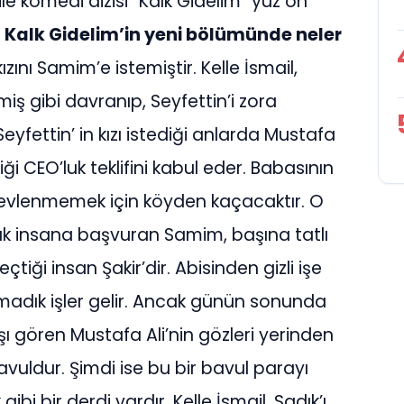
aile komedi dizisi “Kalk Gidelim” yüz on
.
Kalk Gidelim’in
yeni bölümünde neler
ızını Samim’e istemiştir. Kelle İsmail,
miş gibi davranıp, Seyfettin’i zora
yfettin’ in kızı istediği anlarda Mustafa
iği CEO’luk teklifini kabul eder. Babasının
la evlenmemek için köyden kaçacaktır. O
ak insana başvuran Samim, başına tatlı
seçtiği insan Şakir’dir. Abisinden gizli işe
madık işler gelir. Ancak günün sonunda
aaşı gören Mustafa Ali’nin gözleri yerinden
bavuldur. Şimdi ise bu bir bavul parayı
 bir derdi vardır. Kelle İsmail, Sadık’ı