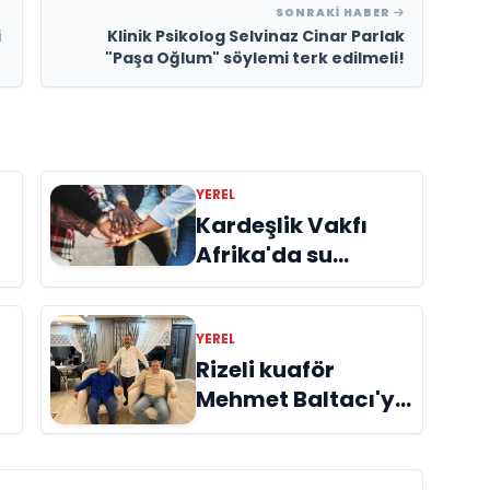
SONRAKI HABER
i
Klinik Psikolog Selvinaz Cinar Parlak
"Paşa Oğlum" söylemi terk edilmeli!
YEREL
Kardeşlik Vakfı
Afrika'da su
kuyusu ve yardım
projeleriyle umut
oluyor
YEREL
Rizeli kuaför
Mehmet Baltacı'ya
Başkan'lardan
anlamlı ziyaret