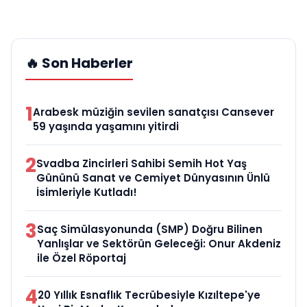
🔥 Son Haberler
1
Arabesk müziğin sevilen sanatçısı Cansever
59 yaşında yaşamını yitirdi
2
Svadba Zincirleri Sahibi Semih Hot Yaş
Gününü Sanat ve Cemiyet Dünyasının Ünlü
İsimleriyle Kutladı!
3
Saç Simülasyonunda (SMP) Doğru Bilinen
Yanlışlar ve Sektörün Geleceği: Onur Akdeniz
ile Özel Röportaj
4
20 Yıllık Esnaflık Tecrübesiyle Kızıltepe'ye