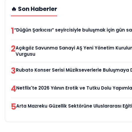
🔥 Son Haberler
1
“Düğün Şarkıcısı” seyircisiyle buluşmak için gün sa
2
Açıkgöz Savunma Sanayi AŞ Yeni Yönetim Kurulun
Vurgusu
3
Rubato Konser Serisi Müzikseverlerle Buluşmaya
4
Netflix'te 2026 Yılının Erotik ve Tutku Dolu Yapımla
5
Arta Mazreku Güzellik Sektörüne Uluslararası Eği