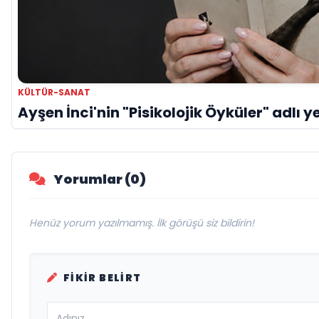
KÜLTÜR-SANAT
Ayşen İnci'nin "Pisikolojik Öyküler" adlı ye
Yorumlar (0)
Henüz yorum yazılmamış. İlk görüşü siz bildirin!
FIKIR BELIRT