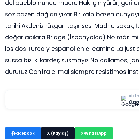
del pueblo nunca muere Hak için yürür, geri d
söz bazen dağları yıkar Bir kalp bazen dünyayı
tarihi Akdeniz rüzgarı taşır sesi Madrid sokak, 
doğar acılara Bridge (İspanyolca) No más mi
los dos Turco y español en el camino La justi
sussa biz iki kardeş susmayız No callamos, j
dururuz Contra el mal siempre resistimos in
BIZI 
Goo
Facebook
X (Paylaş)
WhatsApp