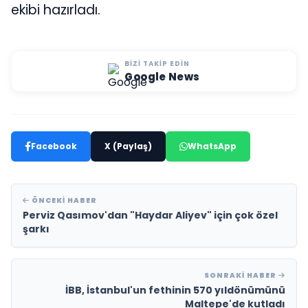
ekibi hazırladı.
BIZI TAKIP EDIN
Google News
Facebook
X (Paylaş)
WhatsApp
ÖNCEKI HABER
Perviz Qasımov'dan "Haydar Aliyev" için çok özel
şarkı
SONRAKI HABER
İBB, İstanbul'un fethinin 570 yıldönümünü
Maltepe'de kutladı