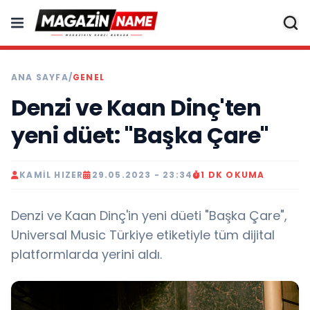
ANA SAYFA
/
GENEL
Denzi ve Kaan Dinç'ten
yeni düet: "Başka Çare"
KAMIL HIZER
29.05.2023 - 23:34
1 DK OKUMA
Denzi ve Kaan Dinç'in yeni düeti "Başka Çare",
Universal Music Türkiye etiketiyle tüm dijital
platformlarda yerini aldı.