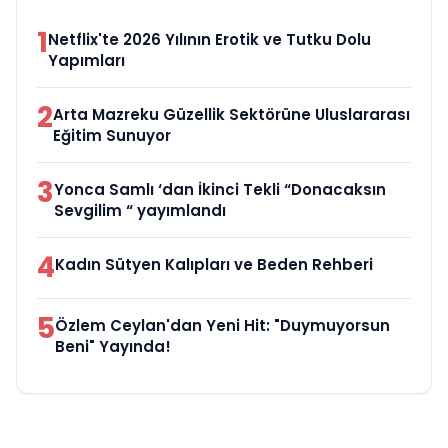
1
Netflix'te 2026 Yılının Erotik ve Tutku Dolu
Yapımları
2
Arta Mazreku Güzellik Sektörüne Uluslararası
Eğitim Sunuyor
3
Yonca Samlı ‘dan İkinci Tekli “Donacaksın
Sevgilim “ yayımlandı
4
Kadın Sütyen Kalıpları ve Beden Rehberi
5
Özlem Ceylan'dan Yeni Hit: "Duymuyorsun
Beni" Yayında!