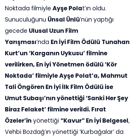
Noktada filmiyle
Ayşe Pola
t’ın oldu.
Sunuculuğunu
Ünsal Ünlü
’nün yaptığı
gecede
Ulusal Uzun Film
Yarışması
’nda
En İyi Film Ödülü
Tunahan
Kurt’un ‘Karganın Uykusu’ filmine
verilirken, En iyi Yönetmen ödülü ‘Kör
Noktada’ filmiyle Ayşe Polat’a, Mahmut
Tali Öngören En İyi İlk Film Ödülü ise
Umut Subaşı’nın yönettiği ‘Sanki Her Şey
Biraz Felaket’ filmine verildi.
Fırat
Özeler’in
yönettiği
“Kavur” En İyi Belgesel
,
Vehbi Bozdağ’ın yönettiği ‘Kurbağalar’ da