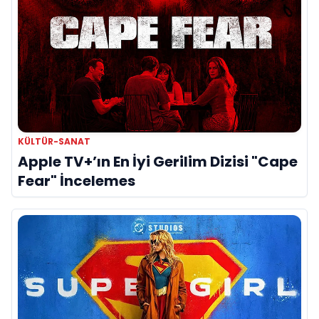
KÜLTÜR-SANAT
Apple TV+’ın En İyi Gerilim Dizisi "Cape
Fear" İncelemes