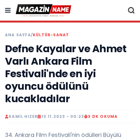
ANA SAYFA
/
KÜLTÜR-SANAT
Defne Kayalar ve Ahmet
Varlı Ankara Film
Festivali'nde en iyi
oyuncu ödülünü
kucakladılar
KAMIL HIZER
13.11.2023 - 00:23
3 DK OKUMA
34. Ankara Film Festivali'nin ödülleri Büyülü