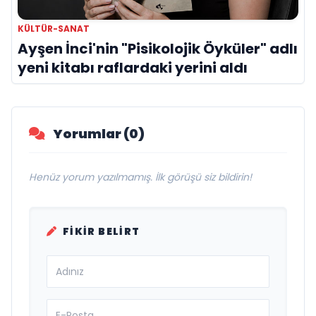
KÜLTÜR-SANAT
Ayşen İnci'nin "Pisikolojik Öyküler" adlı
yeni kitabı raflardaki yerini aldı
Yorumlar (0)
Henüz yorum yazılmamış. İlk görüşü siz bildirin!
FIKIR BELIRT