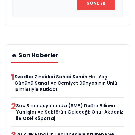
GÖNDER
🔥 Son Haberler
1
Svadba Zincirleri Sahibi Semih Hot Yaş
Gününü Sanat ve Cemiyet Dünyasının Ünlü
İsimleriyle Kutladı!
2
Saç Simülasyonunda (SMP) Doğru Bilinen
Yanlışlar ve Sektörün Geleceği: Onur Akdeniz
ile Özel Röportaj
20 Yıllık Esnaflık Tecrübesiyle Kızıltepe'ye