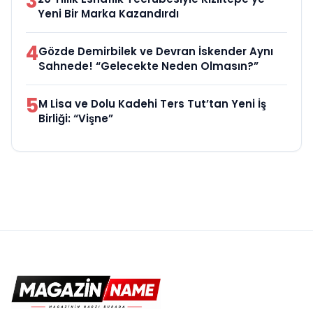
3
Yeni Bir Marka Kazandırdı
4
Gözde Demirbilek ve Devran İskender Aynı
Sahnede! “Gelecekte Neden Olmasın?”
5
M Lisa ve Dolu Kadehi Ters Tut’tan Yeni İş
Birliği: “Vişne”