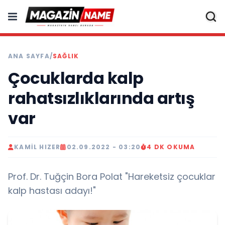
ANA SAYFA
/
SAĞLIK
Çocuklarda kalp
rahatsızlıklarında artış
var
KAMIL HIZER
02.09.2022 - 03:20
4 DK OKUMA
Prof. Dr. Tuğçin Bora Polat "Hareketsiz çocuklar
kalp hastası adayı!"