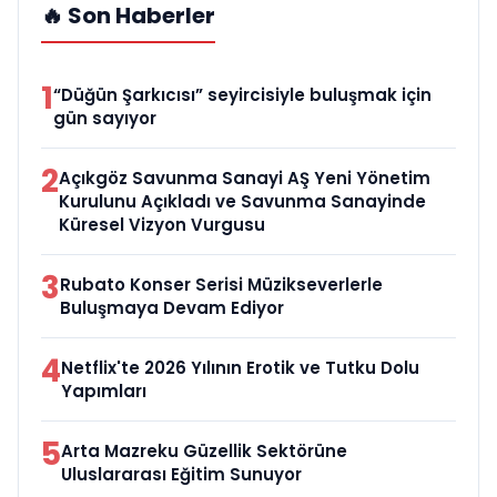
🔥 Son Haberler
1
“Düğün Şarkıcısı” seyircisiyle buluşmak için
gün sayıyor
2
Açıkgöz Savunma Sanayi AŞ Yeni Yönetim
Kurulunu Açıkladı ve Savunma Sanayinde
Küresel Vizyon Vurgusu
3
Rubato Konser Serisi Müzikseverlerle
Buluşmaya Devam Ediyor
4
Netflix'te 2026 Yılının Erotik ve Tutku Dolu
Yapımları
5
Arta Mazreku Güzellik Sektörüne
Uluslararası Eğitim Sunuyor