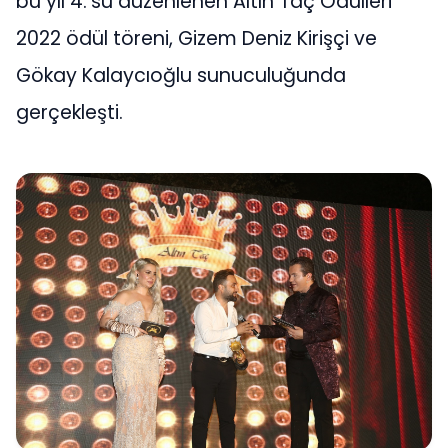
bu yıl 4.’sü düzenlenen Altın Taç Ödülleri
2022 ödül töreni, Gizem Deniz Kirişçi ve
Gökay Kalaycıoğlu sunuculuğunda
gerçekleşti.