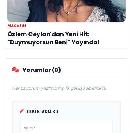
MAGAZIN
Özlem Ceylan'dan Yeni Hit:
"Duymuyorsun Beni" Yayında!
Yorumlar (0)
Henüz yorum yazılmamış. İlk görüşü siz bildirin!
FIKIR BELIRT