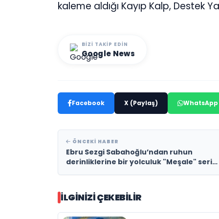
kaleme aldığı Kayıp Kalp, Destek Yay
BIZI TAKIP EDIN
Google News
Facebook
X (Paylaş)
WhatsApp
ÖNCEKI HABER
Ebru Sezgi Sabahoğlu’ndan ruhun
derinliklerine bir yolculuk "Meşale" serisi
raflardaki yerini aldı
İLGINIZI ÇEKEBILIR