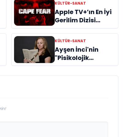
KÜLTÜR-SANAT
Apple TV+’ın En İyi
Gerilim Dizisi
"Cape Fear"
İncelemes
KÜLTÜR-SANAT
Ayşen İnci'nin
"Pisikolojik
Öyküler" adlı yeni
kitabı raflardaki
ri
yerini aldı
in!