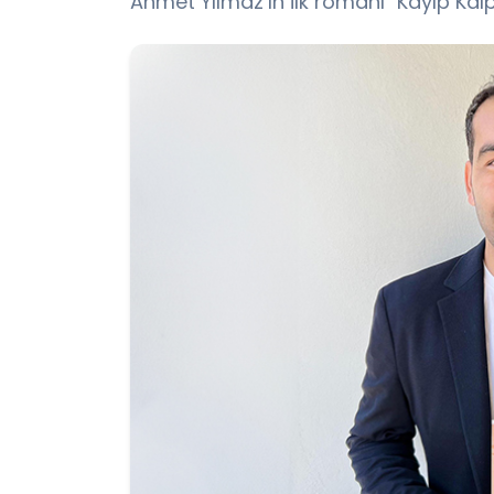
Ahmet Yılmaz’ın ilk romanı "Kayıp Kalp" 