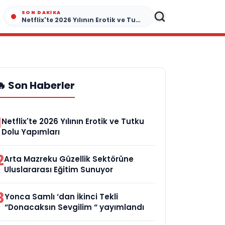
SON DAKIKA
Netflix'te 2026 Yılının Erotik ve Tutku Dolu Yapımları
🔥 Son Haberler
1
Netflix'te 2026 Yılının Erotik ve Tutku
Dolu Yapımları
2
Arta Mazreku Güzellik Sektörüne
Uluslararası Eğitim Sunuyor
3
Yonca Samlı ‘dan İkinci Tekli
“Donacaksın Sevgilim “ yayımlandı