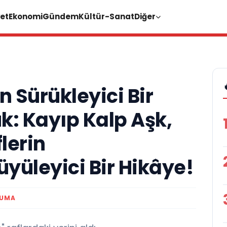
et
Ekonomi
Gündem
Kültür-Sanat
Diğer
 Sürükleyici Bir
k: Kayıp Kalp Aşk,
lerin
yüleyici Bir Hikâye!
KUMA