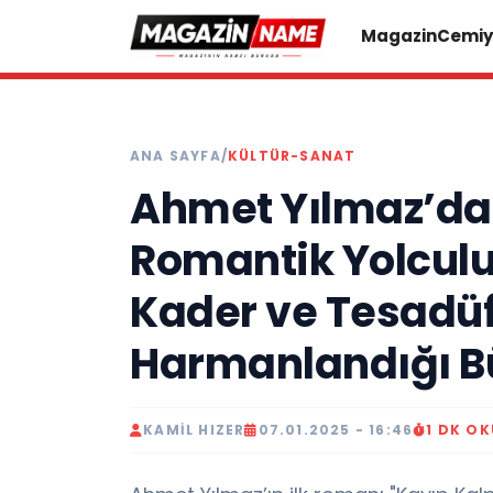
Magazin
Cemiy
ANA SAYFA
/
KÜLTÜR-SANAT
Ahmet Yılmaz’dan
Romantik Yolculu
Kader ve Tesadüf
Harmanlandığı Bü
KAMIL HIZER
07.01.2025 - 16:46
1 DK O