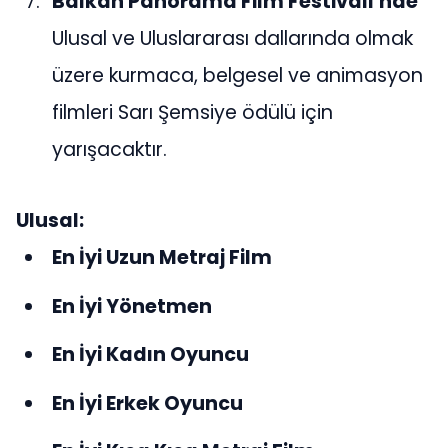
Balkan Panorama Film Festivali’nde
Ulusal ve Uluslararası dallarında olmak
üzere kurmaca, belgesel ve animasyon
filmleri Sarı Şemsiye ödülü için
yarışacaktır.
Ulusal:
En İyi Uzun Metraj Film
En İyi Yönetmen
En İyi Kadın Oyuncu
En İyi Erkek Oyuncu