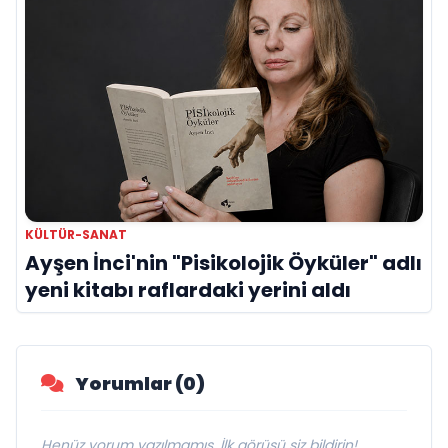
KÜLTÜR-SANAT
Ayşen İnci'nin "Pisikolojik Öyküler" adlı
yeni kitabı raflardaki yerini aldı
Yorumlar (0)
Henüz yorum yazılmamış. İlk görüşü siz bildirin!