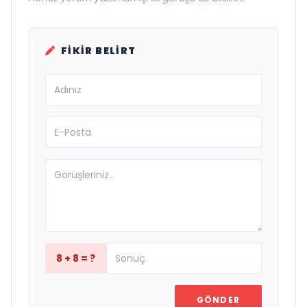
FIKIR BELIRT
8 + 8 = ?
GÖNDER