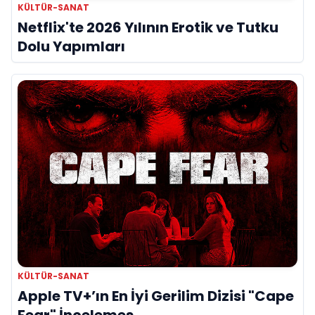
KÜLTÜR-SANAT
Netflix'te 2026 Yılının Erotik ve Tutku
Dolu Yapımları
KÜLTÜR-SANAT
Apple TV+’ın En İyi Gerilim Dizisi "Cape
Fear" İncelemes