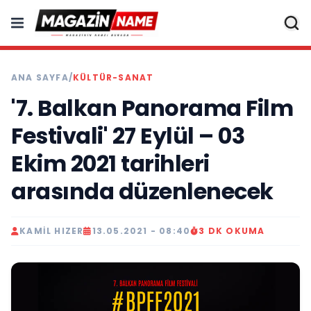
ANA SAYFA
/
KÜLTÜR-SANAT
'7. Balkan Panorama Film
Festivali' 27 Eylül – 03
Ekim 2021 tarihleri
arasında düzenlenecek
KAMIL HIZER
13.05.2021 - 08:40
3 DK OKUMA