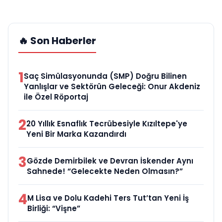
🔥 Son Haberler
1
Saç Simülasyonunda (SMP) Doğru Bilinen
Yanlışlar ve Sektörün Geleceği: Onur Akdeniz
ile Özel Röportaj
2
20 Yıllık Esnaflık Tecrübesiyle Kızıltepe'ye
Yeni Bir Marka Kazandırdı
3
Gözde Demirbilek ve Devran İskender Aynı
Sahnede! “Gelecekte Neden Olmasın?”
4
M Lisa ve Dolu Kadehi Ters Tut’tan Yeni İş
Birliği: “Vişne”