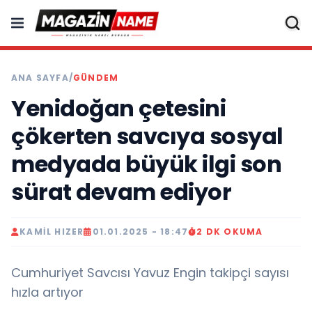
ANA SAYFA
/
GÜNDEM
Yenidoğan çetesini
çökerten savcıya sosyal
medyada büyük ilgi son
sürat devam ediyor
KAMIL HIZER
01.01.2025 - 18:47
2 DK OKUMA
Cumhuriyet Savcısı Yavuz Engin takipçi sayısı
hızla artıyor