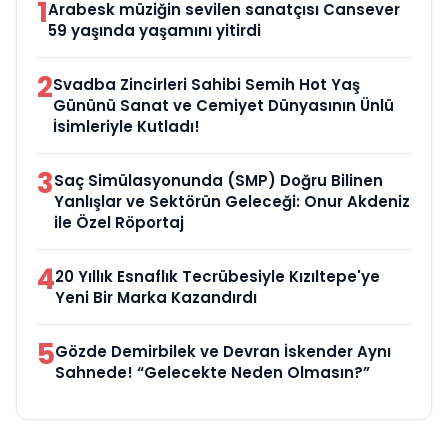
1
Arabesk müziğin sevilen sanatçısı Cansever
59 yaşında yaşamını yitirdi
2
Svadba Zincirleri Sahibi Semih Hot Yaş
Gününü Sanat ve Cemiyet Dünyasının Ünlü
İsimleriyle Kutladı!
3
Saç Simülasyonunda (SMP) Doğru Bilinen
Yanlışlar ve Sektörün Geleceği: Onur Akdeniz
ile Özel Röportaj
4
20 Yıllık Esnaflık Tecrübesiyle Kızıltepe'ye
Yeni Bir Marka Kazandırdı
5
Gözde Demirbilek ve Devran İskender Aynı
Sahnede! “Gelecekte Neden Olmasın?”