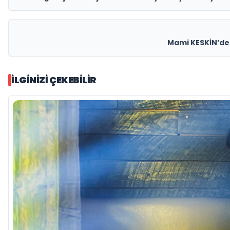
Mami KESKİN’den
İLGINIZI ÇEKEBILIR