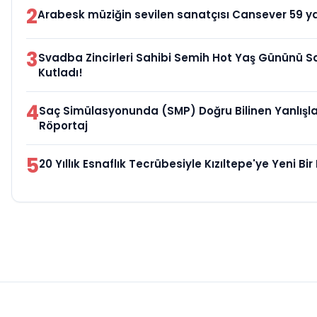
2
Arabesk müziğin sevilen sanatçısı Cansever 59 ya
3
Svadba Zincirleri Sahibi Semih Hot Yaş Gününü Sa
Kutladı!
4
Saç Simülasyonunda (SMP) Doğru Bilinen Yanlışlar
Röportaj
5
20 Yıllık Esnaflık Tecrübesiyle Kızıltepe'ye Yeni B