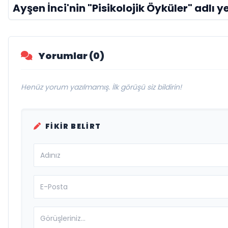
Ayşen İnci'nin "Pisikolojik Öyküler" adlı ye
Yorumlar (0)
Henüz yorum yazılmamış. İlk görüşü siz bildirin!
FIKIR BELIRT