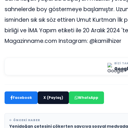
sahnelerde boy göstermeye başlamıştır. Uzun y
isminden sık sık söz ettiren Umut Kurtman İlk proj
birliği ve İMA Yapım etiketi ile 20 Aralık 2024 't
Magazinname.com Instagram: @kamilhizer
BIZI TA
Goog
Facebook
X (Paylaş)
WhatsApp
ÖNCEKI HABER
Yenidoğan çetesini çökerten savcıya sosyal medyada 