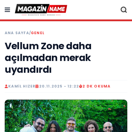
ANA SAYFA
/
GENEL
Vellum Zone daha
açılmadan merak
uyandırdı
KAMIL HIZER
20.11.2025 - 12:22
2 DK OKUMA