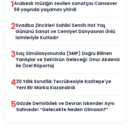
1
Arabesk müziğin sevilen sanatçısı Cansever
59 yaşında yaşamını yitirdi
2
Svadba Zincirleri Sahibi Semih Hot Yaş
Gününü Sanat ve Cemiyet Dünyasının Ünlü
İsimleriyle Kutladı!
3
Saç Simülasyonunda (SMP) Doğru Bilinen
Yanlışlar ve Sektörün Geleceği: Onur Akdeniz
ile Özel Röportaj
4
20 Yıllık Esnaflık Tecrübesiyle Kızıltepe'ye
Yeni Bir Marka Kazandırdı
5
Gözde Demirbilek ve Devran İskender Aynı
Sahnede! “Gelecekte Neden Olmasın?”