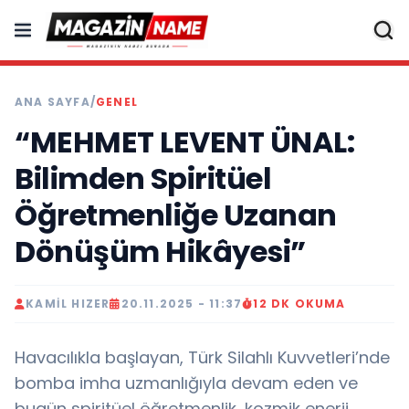
ANA SAYFA
/
GENEL
“MEHMET LEVENT ÜNAL:
Bilimden Spiritüel
Öğretmenliğe Uzanan
Dönüşüm Hikâyesi”
KAMIL HIZER
20.11.2025 - 11:37
12 DK OKUMA
Havacılıkla başlayan, Türk Silahlı Kuvvetleri’nde
bomba imha uzmanlığıyla devam eden ve
bugün spiritüel öğretmenlik, kozmik enerji