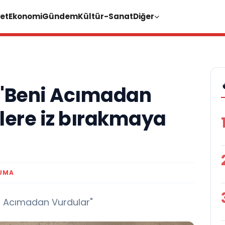
et
Ekonomi
Gündem
Kültür-Sanat
Diğer
 "Beni Acımadan
plere iz bırakmaya
KUMA
ni Acımadan Vurdular"