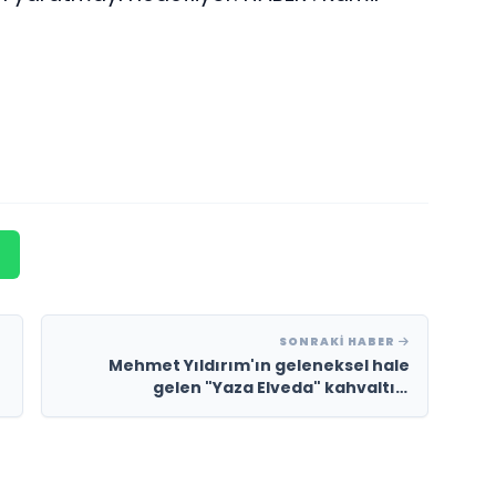
SONRAKI HABER
Mehmet Yıldırım'ın geleneksel hale
gelen "Yaza Elveda" kahvaltısı
Portaxe'de gerçekleşti.