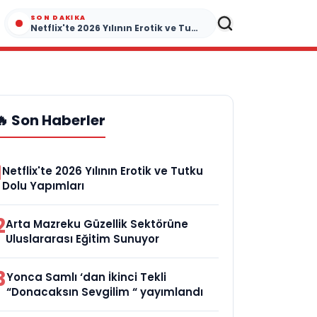
SON DAKIKA
Netflix'te 2026 Yılının Erotik ve Tutku Dolu Yapımları
🔥 Son Haberler
1
Netflix'te 2026 Yılının Erotik ve Tutku
Dolu Yapımları
2
Arta Mazreku Güzellik Sektörüne
Uluslararası Eğitim Sunuyor
3
Yonca Samlı ‘dan İkinci Tekli
“Donacaksın Sevgilim “ yayımlandı