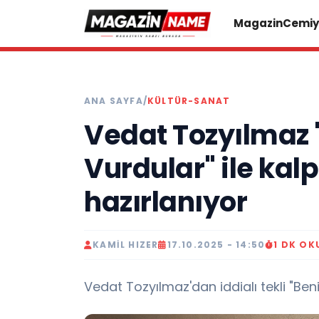
Magazin
Cemiy
ANA SAYFA
/
KÜLTÜR-SANAT
Vedat Tozyılmaz
Vurdular" ile kal
hazırlanıyor
KAMIL HIZER
17.10.2025 - 14:50
1 DK O
Vedat Tozyılmaz'dan iddialı tekli "Be