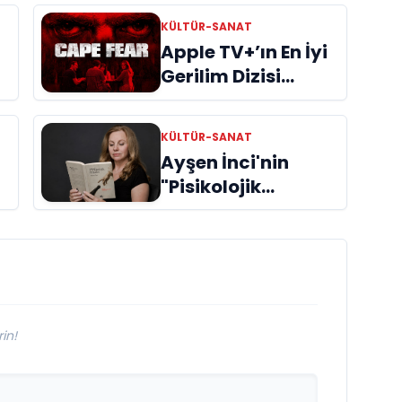
KÜLTÜR-SANAT
Apple TV+’ın En İyi
Gerilim Dizisi
"Cape Fear"
İncelemes
KÜLTÜR-SANAT
Ayşen İnci'nin
"Pisikolojik
Öyküler" adlı yeni
kitabı raflardaki
ri
yerini aldı
in!