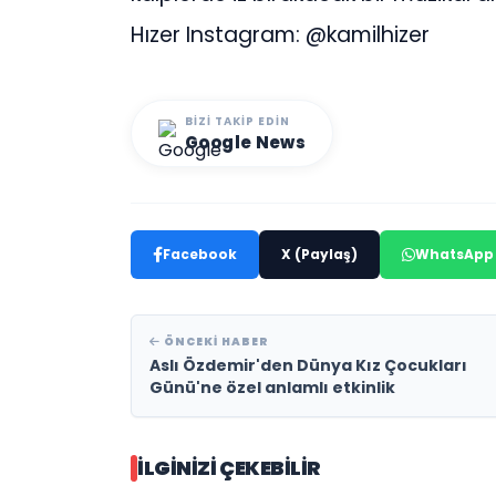
Hızer Instagram: @kamilhizer
BIZI TAKIP EDIN
Google News
Facebook
X (Paylaş)
WhatsApp
ÖNCEKI HABER
Aslı Özdemir'den Dünya Kız Çocukları
Günü'ne özel anlamlı etkinlik
İLGINIZI ÇEKEBILIR