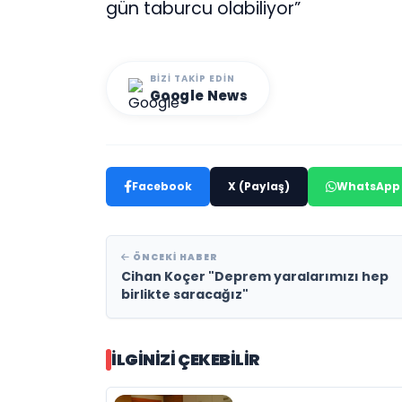
gün taburcu olabiliyor”
BIZI TAKIP EDIN
Google News
Facebook
X (Paylaş)
WhatsApp
ÖNCEKI HABER
Cihan Koçer "Deprem yaralarımızı hep
birlikte saracağız"
İLGINIZI ÇEKEBILIR