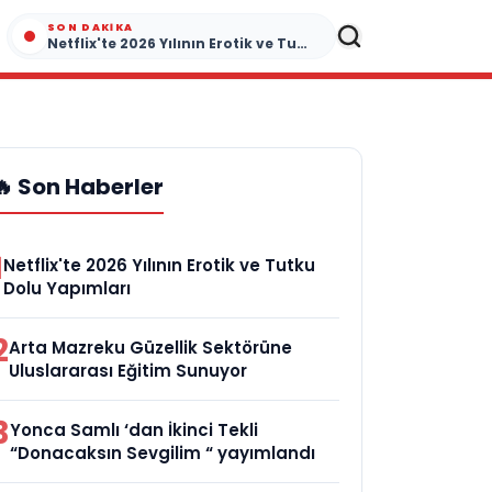
SON DAKIKA
Netflix'te 2026 Yılının Erotik ve Tutku Dolu Yapımları
🔥 Son Haberler
1
Netflix'te 2026 Yılının Erotik ve Tutku
Dolu Yapımları
2
Arta Mazreku Güzellik Sektörüne
Uluslararası Eğitim Sunuyor
3
Yonca Samlı ‘dan İkinci Tekli
“Donacaksın Sevgilim “ yayımlandı