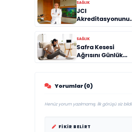
SAĞLIK
JCI
Akreditasyonunu
Üst Üste 5 Kez Ala
Türkiye’deki İlk 10
SAĞLIK
Hastaneden Biri
Safra Kesesi
Ağrısını Günlük
Sindirim
Sorunlarından
Ayırmak
Yorumlar (0)
Henüz yorum yazılmamış. İlk görüşü siz bildir
FIKIR BELIRT