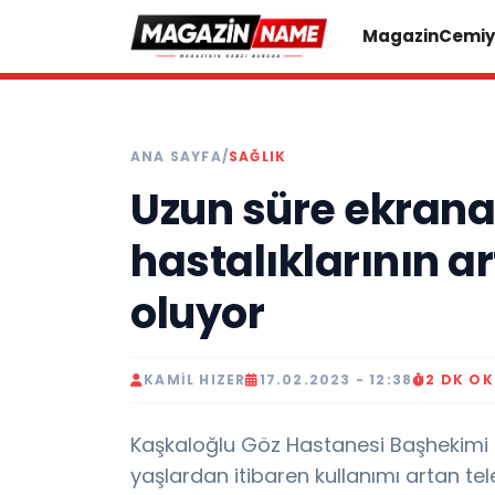
Magazin
Cemiy
ANA SAYFA
/
SAĞLIK
Uzun süre ekran
hastalıklarının 
oluyor
KAMIL HIZER
17.02.2023 - 12:38
2 DK O
Kaşkaloğlu Göz Hastanesi Başhekimi O
yaşlardan itibaren kullanımı artan tel