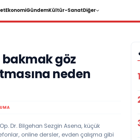
et
Ekonomi
Gündem
Kültür-Sanat
Diğer
a bakmak göz
artmasına neden
KUMA
p. Dr. Bilgehan Sezgin Asena, küçük
efonlar, online dersler, evden çalışma gibi