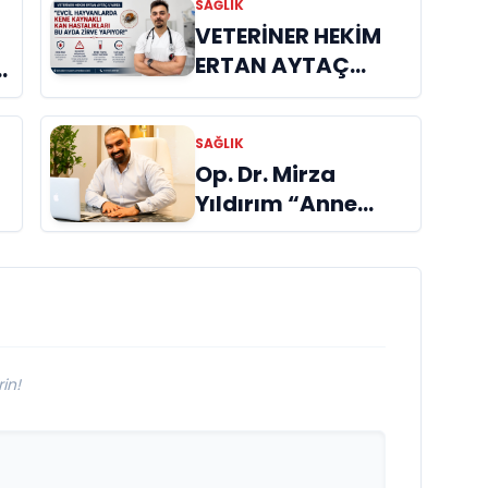
SAĞLIK
VETERİNER HEKİM
ERTAN AYTAÇ
UYARDI: "EVCİL
n
HAYVANLARDA
SAĞLIK
KENE KAYNAKLI
Op. Dr. Mirza
KAN HASTALIKLARI
Yıldırım “Anne
BU AYDA ZİRVE
estetiğini mutlaka
YAPIYOR!"
devlet ödemeli”
in!