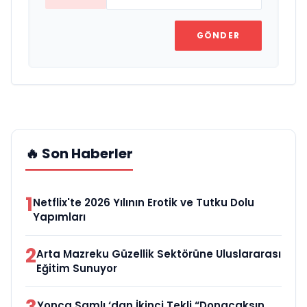
GÖNDER
🔥 Son Haberler
1
Netflix'te 2026 Yılının Erotik ve Tutku Dolu
Yapımları
2
Arta Mazreku Güzellik Sektörüne Uluslararası
Eğitim Sunuyor
Yonca Samlı ‘dan İkinci Tekli “Donacaksın