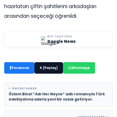
hazırlatan çiftin şahitlerini arkadaşları
arasından seçeceği öğrenildi.
BIZI TAKIP EDIN
Google News
Facebook
X (Paylaş)
WhatsApp
ÖNCEKI HABER
Özlem Binel “Adı Her Neyse” adlı romanıyla Türk
edebiyatına adeta yeni bir soluk getiriyor.
SONRAKI HABER