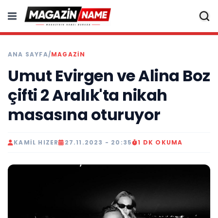
ANA SAYFA
/
MAGAZIN
Umut Evirgen ve Alina Boz
çifti 2 Aralık'ta nikah
masasına oturuyor
KAMIL HIZER
27.11.2023 - 20:35
1 DK OKUMA