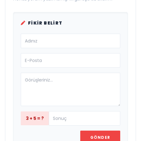
FIKIR BELIRT
3 + 5 = ?
GÖNDER