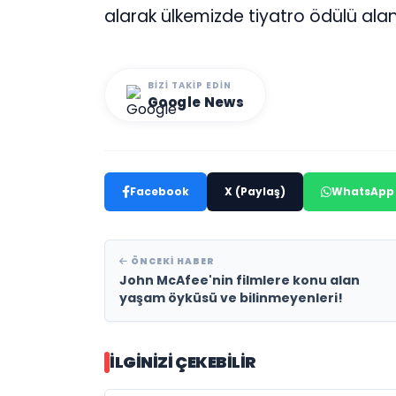
alarak ülkemizde tiyatro ödülü ala
BIZI TAKIP EDIN
Google News
Facebook
X (Paylaş)
WhatsApp
ÖNCEKI HABER
John McAfee'nin filmlere konu alan
yaşam öyküsü ve bilinmeyenleri!
İLGINIZI ÇEKEBILIR