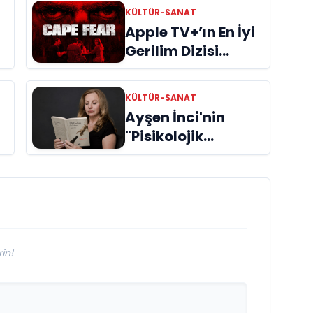
KÜLTÜR-SANAT
Apple TV+’ın En İyi
Gerilim Dizisi
"Cape Fear"
İncelemes
KÜLTÜR-SANAT
Ayşen İnci'nin
"Pisikolojik
Öyküler" adlı yeni
kitabı raflardaki
ri
yerini aldı
in!