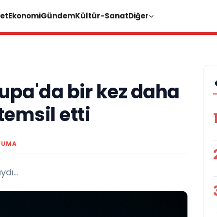
et
Ekonomi
Gündem
Kültür-Sanat
Diğer
rupa'da bir kez daha
temsil etti
KUMA
dı...