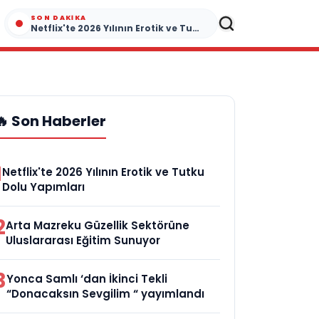
SON DAKIKA
Netflix'te 2026 Yılının Erotik ve Tutku Dolu Yapımları
🔥 Son Haberler
1
Netflix'te 2026 Yılının Erotik ve Tutku
Dolu Yapımları
2
Arta Mazreku Güzellik Sektörüne
Uluslararası Eğitim Sunuyor
3
Yonca Samlı ‘dan İkinci Tekli
“Donacaksın Sevgilim “ yayımlandı