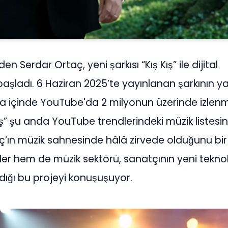
n Serdar Ortaç, yeni şarkısı “Kış Kış” ile dijital
başladı. 6 Haziran 2025’te yayınlanan şarkının 
hafta içinde YouTube'da 2 milyonun üzerinde izlen
 Kış” şu anda YouTube trendlerindeki müzik listesi
ç’ın müzik sahnesinde hâlâ zirvede olduğunu bir
er hem de müzik sektörü, sanatçının yeni teknolo
ğı bu projeyi konuşuşuyor.