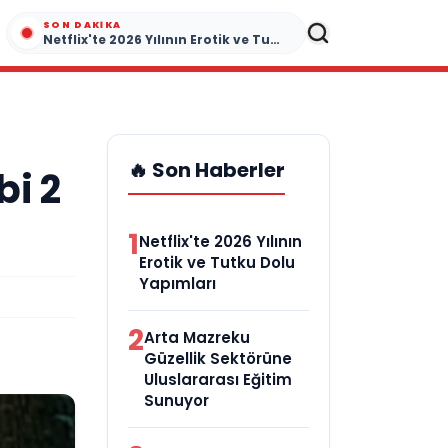
SON DAKIKA
Netflix'te 2026 Yılının Erotik ve Tutku Dolu Yapımları
🔥 Son Haberler
bi 2
1
Netflix'te 2026 Yılının
Erotik ve Tutku Dolu
Yapımları
2
Arta Mazreku
Güzellik Sektörüne
Uluslararası Eğitim
Sunuyor