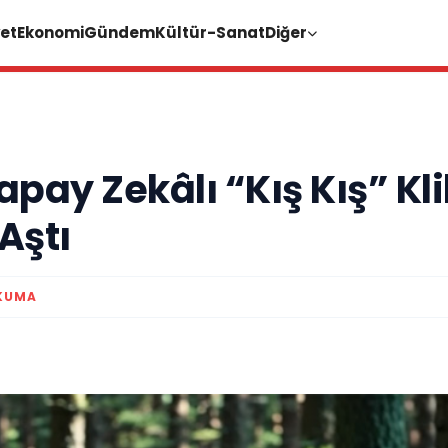
et
Ekonomi
Gündem
Kültür-Sanat
Diğer
pay Zekâlı “Kış Kış” Kli
Aştı
KUMA