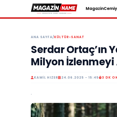
Magazin
Cemiy
ANA SAYFA
/
KÜLTÜR-SANAT
Serdar Ortaç’ın Ya
Milyon İzlenmeyi 
KAMIL HIZER
24.06.2025 - 15:45
3 DK O
.