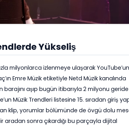
ndlerde Yükseliş
hızla milyonlarca izlenmeye ulaşarak YouTube’u
aç’ın Emre Müzik etiketiyle Netd Müzik kanalında
n barajını aşıp bugün itibarıyla 2 milyonu geride 
e’un Müzik Trendleri listesine 15. sıradan giriş y
ayan klip, yorumlar bölümünde de övgü dolu mes
r aradan sonra çıkardığı bu parçayla dijital