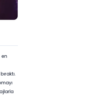
n en
bıraktı.
apmayı
ajlarla