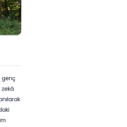
n genç
y zekâ
lanılarak
rdaki
kim