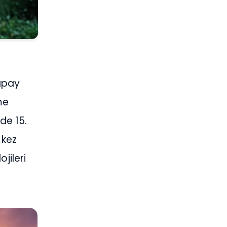
yapay
me
nde 15.
 kez
jileri