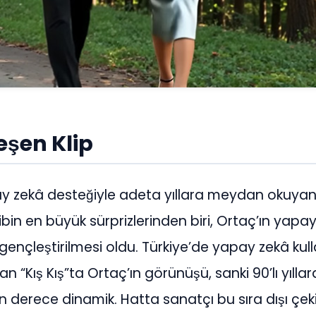
eşen Klip
yapay zekâ desteğiyle adeta yıllara meydan okuya
Klibin en büyük sürprizlerinden biri, Ortaç’ın yapa
 gençleştirilmesi oldu. Türkiye’de yapay zekâ kul
 “Kış Kış”ta Ortaç’ın görünüşü, sanki 90’lı yılla
son derece dinamik. Hatta sanatçı bu sıra dışı çe