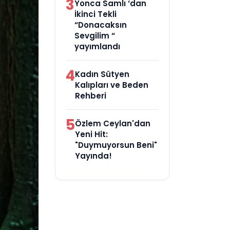
3
Yonca Samlı ‘dan
İkinci Tekli
“Donacaksın
Sevgilim “
yayımlandı
4
Kadın Sütyen
Kalıpları ve Beden
Rehberi
5
Özlem Ceylan'dan
Yeni Hit:
"Duymuyorsun Beni"
Yayında!