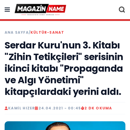
ANA SAYFA
/
KÜLTÜR-SANAT
Serdar Kuru'nun 3. Kitabı
"Zihin Tetikçileri" serisinin
ikinci kitabı "Propaganda
ve Algı Yönetimi"
kitapçılardaki yerini aldı.
KAMIL HIZER
24.04.2021 - 00:45
2 DK OKUMA