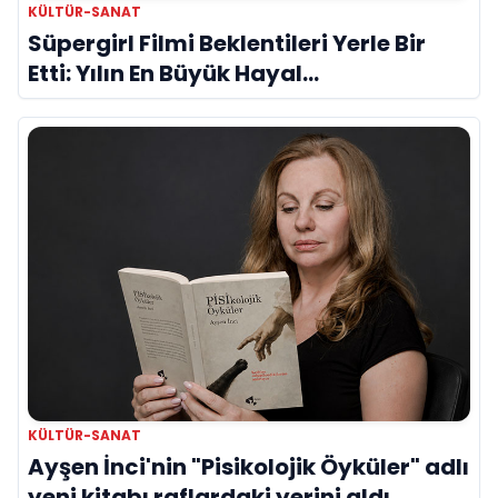
KÜLTÜR-SANAT
Süpergirl Filmi Beklentileri Yerle Bir
Etti: Yılın En Büyük Hayal
Kırıklıklarından Biri mi?
KÜLTÜR-SANAT
Ayşen İnci'nin "Pisikolojik Öyküler" adlı
yeni kitabı raflardaki yerini aldı