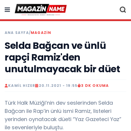
ANA SAYFA
/
MAGAZIN
Selda Bağcan ve ünlü
rapçi Ramiz'den
unutulmayacak bir düet
KAMIL HIZER
20.11.2021 - 19:55
3 DK OKUMA
Türk Halk Müziği’nin dev seslerinden Selda
Bağcan ile Rap’in ünlü ismi Ramiz, listeleri
yerinden oynatacak düeti “Yaz Gazeteci Yaz”
ile sevenleriyle buluştu.