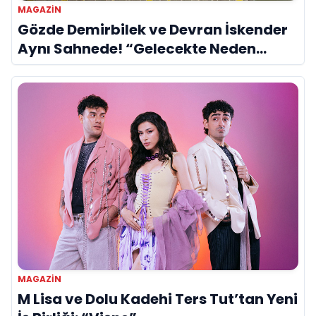
MAGAZIN
Gözde Demirbilek ve Devran İskender
Aynı Sahnede! “Gelecekte Neden
Olmasın?”
MAGAZIN
M Lisa ve Dolu Kadehi Ters Tut’tan Yeni