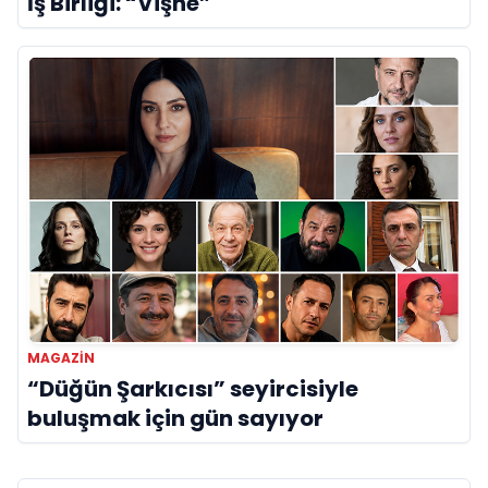
İş Birliği: “Vişne”
MAGAZIN
“Düğün Şarkıcısı” seyircisiyle
buluşmak için gün sayıyor