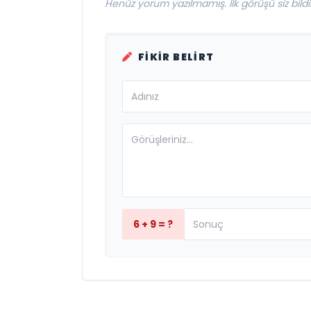
Henüz yorum yazılmamış. İlk görüşü siz bildir
FIKIR BELIRT
6 + 9 = ?