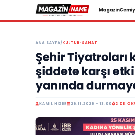
Magazin
Cemiy
ANA SAYFA
/
KÜLTÜR-SANAT
Şehir Tiyatroları
şiddete karşı etki
yanında durmaya
KAMIL HIZER
26.11.2025 - 13:00
2 DK O