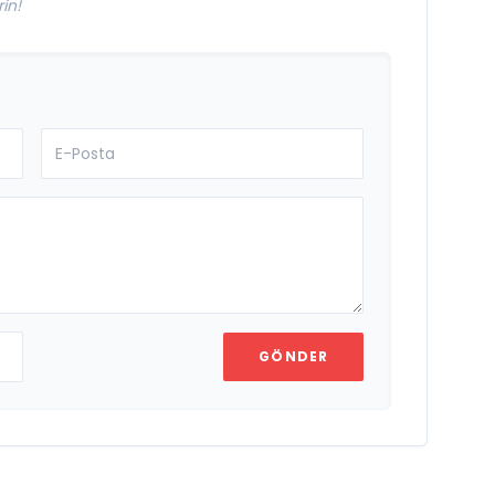
in!
GÖNDER