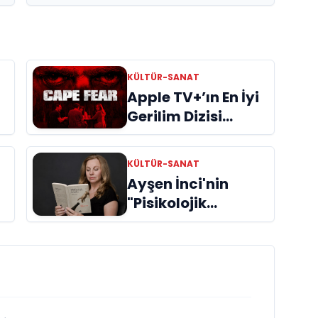
KÜLTÜR-SANAT
Apple TV+’ın En İyi
Gerilim Dizisi
"Cape Fear"
İncelemes
KÜLTÜR-SANAT
Ayşen İnci'nin
"Pisikolojik
Öyküler" adlı yeni
kitabı raflardaki
ri
yerini aldı