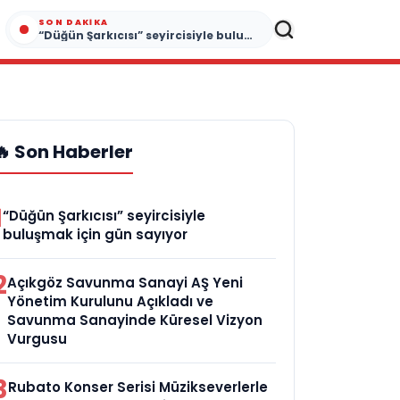
SON DAKIKA
“Düğün Şarkıcısı” seyircisiyle buluşmak için gün sayıyor
🔥 Son Haberler
1
“Düğün Şarkıcısı” seyircisiyle
buluşmak için gün sayıyor
2
Açıkgöz Savunma Sanayi AŞ Yeni
Yönetim Kurulunu Açıkladı ve
Savunma Sanayinde Küresel Vizyon
Vurgusu
3
Rubato Konser Serisi Müzikseverlerle