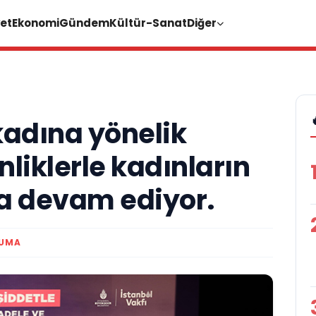
et
Ekonomi
Gündem
Kültür-Sanat
Diğer
 kadına yönelik
nliklerle kadınların
 devam ediyor.
KUMA