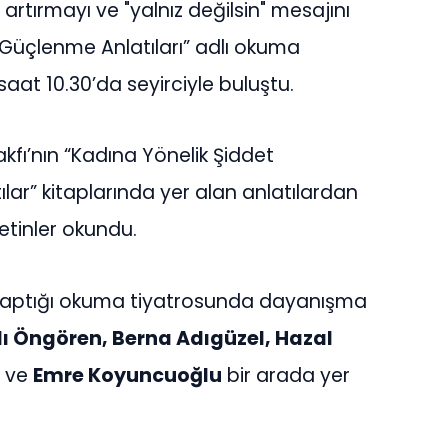
 artırmayı ve "yalnız değilsin" mesajını
Güçlenme Anlatıları” adlı okuma
saat 10.30’da seyirciyle buluştu.
akfı’nın “Kadına Yönelik Şiddet
tılar” kitaplarında yer alan anlatılardan
tinler okundu.
 yaptığı okuma tiyatrosunda dayanışma
slı Öngören, Berna Adıgüzel, Hazal
ve
Emre Koyuncuoğlu
bir arada yer