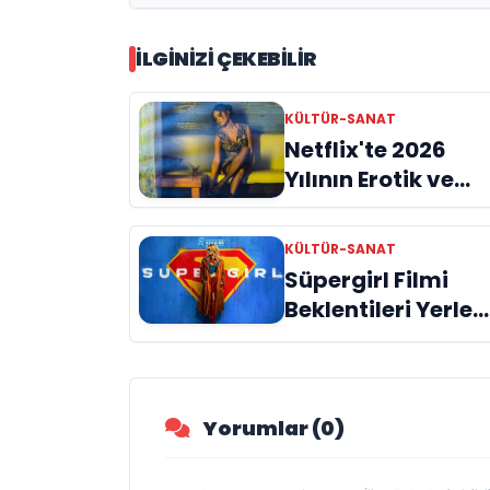
sahnelerinde!
İLGINIZI ÇEKEBILIR
KÜLTÜR-SANAT
Netflix'te 2026
Yılının Erotik ve
Tutku Dolu
Yapımları
KÜLTÜR-SANAT
Süpergirl Filmi
Beklentileri Yerle
Bir Etti: Yılın En
Büyük Hayal
Kırıklıklarından Bi
mi?
Yorumlar (0)