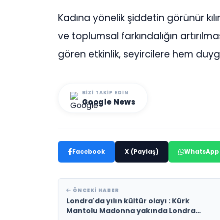
Kadına yönelik şiddetin görünür kı
ve toplumsal farkındalığın artırılm
gören etkinlik, seyircilere hem du
BIZI TAKIP EDIN
Google News
Facebook
X (Paylaş)
WhatsApp
ÖNCEKI HABER
Londra'da yılın kültür olayı : Kürk
Mantolu Madonna yakında Londra