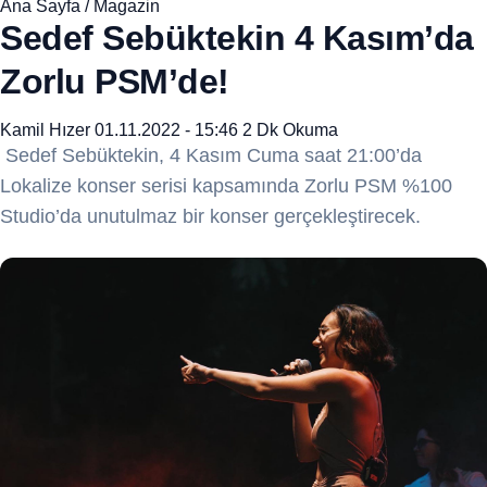
Ana Sayfa
/
Magazin
Sedef Sebüktekin 4 Kasım’da
Zorlu PSM’de!
Kamil Hızer
01.11.2022 - 15:46
2 Dk Okuma
Sedef Sebüktekin, 4 Kasım Cuma saat 21:00’da
Lokalize konser serisi kapsamında Zorlu PSM %100
Studio’da unutulmaz bir konser gerçekleştirecek.