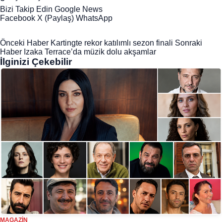
Bizi Takip Edin
Google News
Facebook
X (Paylaş)
WhatsApp
Önceki Haber
Kartingte rekor katılımlı sezon finali
Sonraki
Haber
Izaka Terrace’da müzik dolu akşamlar
İlginizi Çekebilir
MAGAZIN