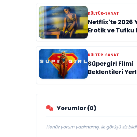
KÜLTÜR-SANAT
Netflix'te 2026 Y
Erotik ve Tutku
Yapımları
KÜLTÜR-SANAT
Süpergirl Filmi
Beklentileri Yerl
Etti: Yılın En Bü
Hayal Kırıklıkl
Biri mi?
Yorumlar (0)
Henüz yorum yazılmamış. İlk görüşü siz bildir