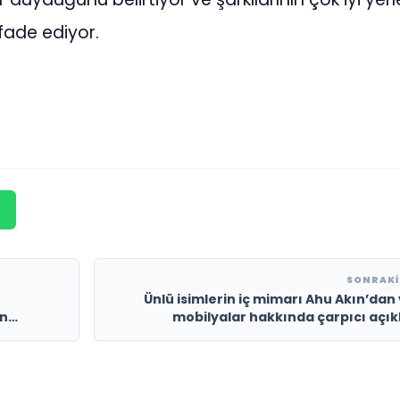
fade ediyor.
SONRAKI
Ünlü isimlerin iç mimarı Ahu Akın’dan
in
mobilyalar hakkında çarpıcı açı
ilke imza