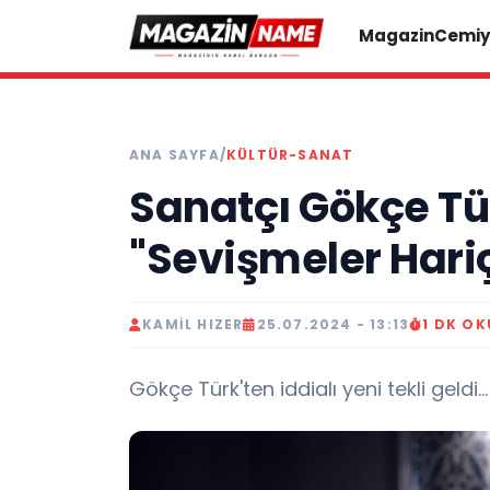
Magazin
Cemiy
ANA SAYFA
/
KÜLTÜR-SANAT
Sanatçı Gökçe Tür
"Sevişmeler Hari
KAMIL HIZER
25.07.2024 - 13:13
1 DK O
Gökçe Türk'ten iddialı yeni tekli geldi...