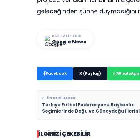
geleceğinden şüphe duymadığını i
BIZI TAKIP EDIN
Google News
Facebook
X (Paylaş)
WhatsApp
ÖNCEKI HABER
Türkiye Futbol Federasyonu Başkanlık
Seçimlerinde Doğu ve Güneydoğu illerin
tamamı İbrahim Hacıosmanoğlu’nu
destekleyerek Cumhuriyet tarihinde bir 
attı.
İLGINIZI ÇEKEBILIR