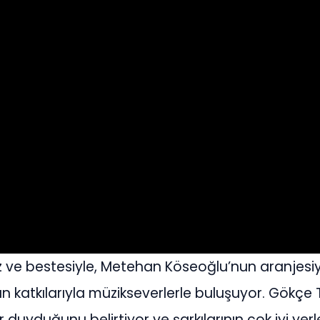
öz ve bestesiyle, Metehan Köseoğlu’nun aranjesi
 katkılarıyla müzikseverlerle buluşuyor. Gökçe 
r duyduğunu belirtiyor ve şarkılarının çok iyi yerl