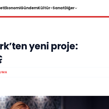
et
Ekonomi
Gündem
Kültür-Sanat
Diğer
k’ten yeni proje:
ç
KUMA