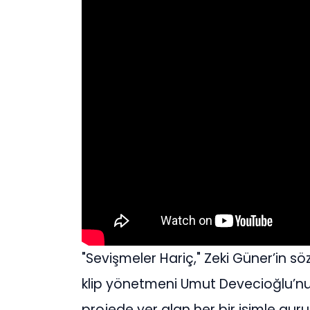
"Sevişmeler Hariç," Zeki Güner’in s
klip yönetmeni Umut Devecioğlu’nun
projede yer alan her bir isimle guru