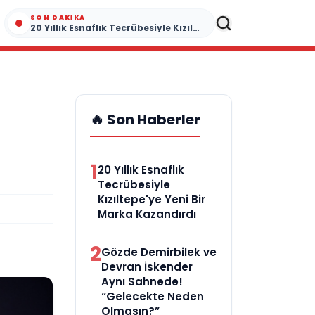
SON DAKIKA
20 Yıllık Esnaflık Tecrübesiyle Kızıltepe'ye Yeni Bir Marka Kazandırdı
🔥 Son Haberler
1
20 Yıllık Esnaflık
Tecrübesiyle
Kızıltepe'ye Yeni Bir
Marka Kazandırdı
2
Gözde Demirbilek ve
Devran İskender
Aynı Sahnede!
“Gelecekte Neden
Olmasın?”