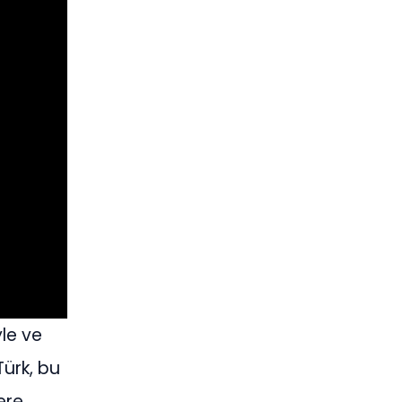
yle ve
Türk, bu
ere