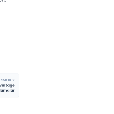
 HABER
 vintage
klamalar