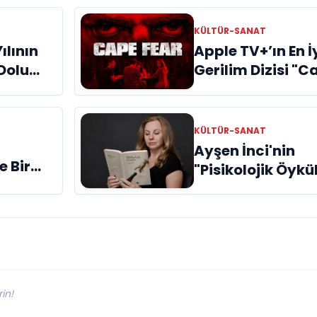
KÜLTÜR-SANAT
ılının
Apple TV+’ın En İ
 Dolu
Gerilim Dizisi "C
Fear" İncelemes
KÜLTÜR-SANAT
Ayşen İnci'nin
e Bir
"Pisikolojik Öykü
yük
adlı yeni kitabı
arından
raflardaki yerini 
in!