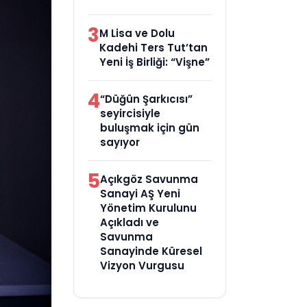
3
M Lisa ve Dolu
Kadehi Ters Tut’tan
Yeni İş Birliği: “Vişne”
4
“Düğün Şarkıcısı”
seyircisiyle
buluşmak için gün
sayıyor
5
Açıkgöz Savunma
Sanayi AŞ Yeni
Yönetim Kurulunu
Açıkladı ve
Savunma
Sanayinde Küresel
Vizyon Vurgusu