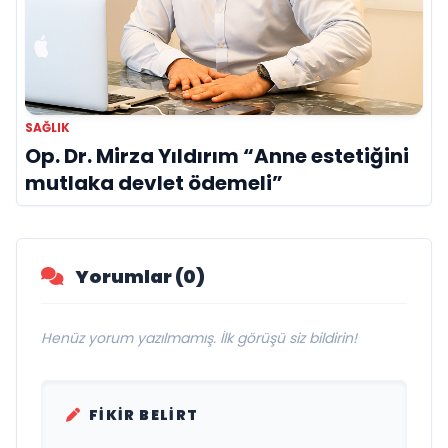
SAĞLIK
Op. Dr. Mirza Yıldırım “Anne estetiğini
mutlaka devlet ödemeli”
Yorumlar (0)
Henüz yorum yazılmamış. İlk görüşü siz bildirin!
FIKIR BELIRT