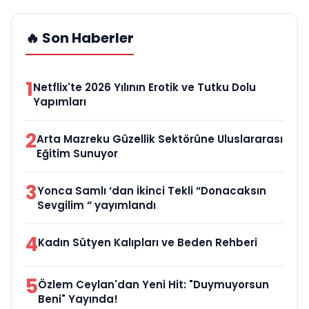
🔥 Son Haberler
1
Netflix'te 2026 Yılının Erotik ve Tutku Dolu
Yapımları
2
Arta Mazreku Güzellik Sektörüne Uluslararası
Eğitim Sunuyor
3
Yonca Samlı ‘dan İkinci Tekli “Donacaksın
Sevgilim “ yayımlandı
4
Kadın Sütyen Kalıpları ve Beden Rehberi
5
Özlem Ceylan'dan Yeni Hit: "Duymuyorsun
Beni" Yayında!