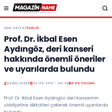
ANA SAYFA
/
SAĞLIK
Prof. Dr. İkbal Esen
Aydıngöz, deri kanseri
hakkında önemli öneriler
ve uyarılarda bulundu
KAMIL HIZER
22.06.2021 - 00:19
6 DK OKUMA
Prof. Dr. İkbal Esen Aydıngöz deri kanserinin
ciddiyetine dikkatleri çekerek önemli uyarılarda
bulundu...