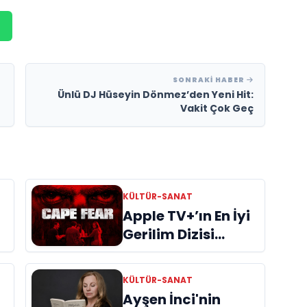
SONRAKI HABER
Ünlü DJ Hüseyin Dönmez’den Yeni Hit:
Vakit Çok Geç
KÜLTÜR-SANAT
Apple TV+’ın En İyi
Gerilim Dizisi
"Cape Fear"
İncelemes
KÜLTÜR-SANAT
Ayşen İnci'nin