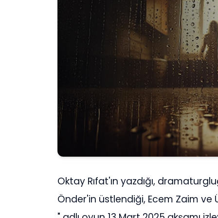
Oktay Rıfat'ın yazdığı, dramaturgl
Önder'in üstlendiği, Ecem Zaim ve Üm
" adlı oyun 13 Mart 2025 akşamı izl