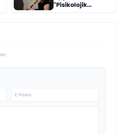
"Pisikolojik
Öyküler" adlı yeni
kitabı raflardaki
ri
yerini aldı
in!