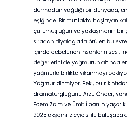
durmadan yağdığı bir dünyada, en 
eşiğinde. Bir mutfakta başlayan kah
çürümüşlüğün ve yozlaşmanın bir 
sıradan diyaloglarla örülen bu evre
içinde debelenen insanların sesi. İnci
değerlerini de yağmurun altında eriten 
yağmurla birlikte yıkanmayı bekl
Yağmur dinmiyor. Peki, bu sıkıntıdan
dramaturgluğunu Arzu Önder, yönet
Ecem Zaim ve Ümit İlban'ın yaşar kıl
2025 akşamı izleyicisi ile buluşacak.