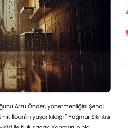
uğunu Arzu Önder, yönetmenliğini Şenol
it İlban'ın yaşar kıldığı " Yağmur Sıkıntısı
eyicisi ile buluşacak. Yağmurun hiç