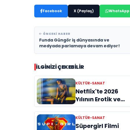
Facebook
X (Paylaş)
WhatsApp
ÖNCEKI HABER
Funda Güngör iş dünyasında ve
medyada parlamaya devam ediyor!
İLGINIZI ÇEKEBILIR
KÜLTÜR-SANAT
Netflix'te 2026
Yılının Erotik ve
Tutku Dolu
Yapımları
KÜLTÜR-SANAT
Süpergirl Filmi