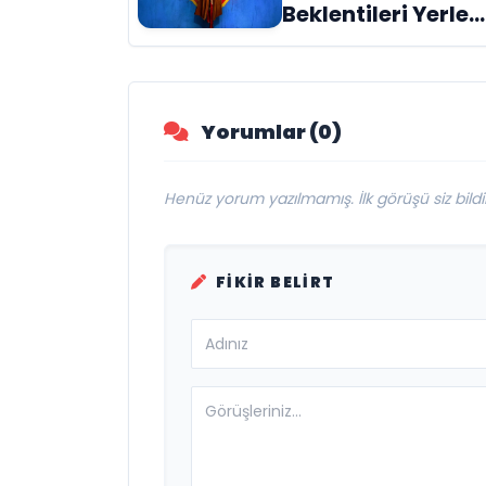
Beklentileri Yerle
Bir Etti: Yılın En
Büyük Hayal
Kırıklıklarından Bi
mi?
Yorumlar (0)
Henüz yorum yazılmamış. İlk görüşü siz bildir
FIKIR BELIRT