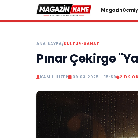
Magazin
Cemiy
ANA SAYFA
/
KÜLTÜR-SANAT
Pınar Çekirge "Y
KAMIL HIZER
09.03.2025 - 15:59
2 DK O