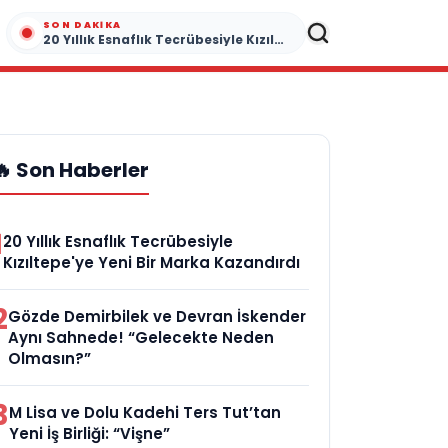
SON DAKIKA
20 Yıllık Esnaflık Tecrübesiyle Kızıltepe'ye Yeni Bir Marka Kazandırdı
🔥 Son Haberler
1
20 Yıllık Esnaflık Tecrübesiyle
Kızıltepe'ye Yeni Bir Marka Kazandırdı
2
Gözde Demirbilek ve Devran İskender
Aynı Sahnede! “Gelecekte Neden
Olmasın?”
3
M Lisa ve Dolu Kadehi Ters Tut’tan
Yeni İş Birliği: “Vişne”