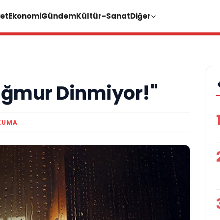
et
Ekonomi
Gündem
Kültür-Sanat
Diğer
ağmur Dinmiyor!"
KUMA