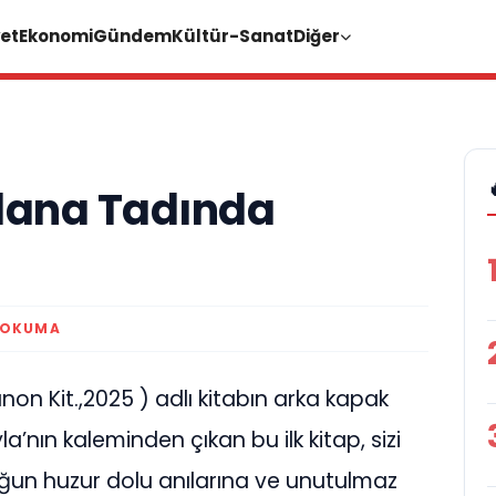
et
Ekonomi
Gündem
Kültür-Sanat
Diğer
Adana Tadında
 OKUMA
n Kit.,2025 ) adlı kitabın arka kapak
a’nın kaleminden çıkan bu ilk kitap, sizi
uğun huzur dolu anılarına ve unutulmaz