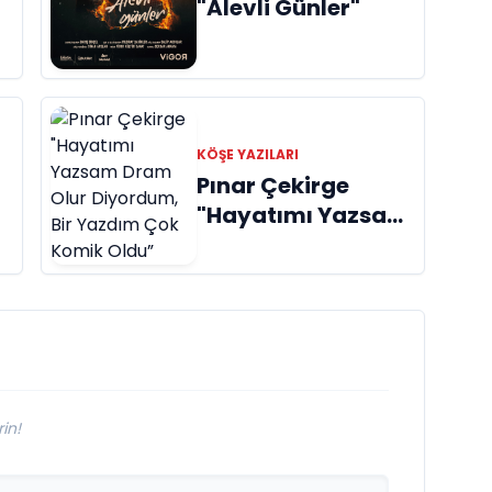
"Alevli Günler"
s
KÖŞE YAZILARI
Pınar Çekirge
"Hayatımı Yazsam
Dram Olur
Diyordum, Bir
Yazdım Çok Komik
Oldu”
in!