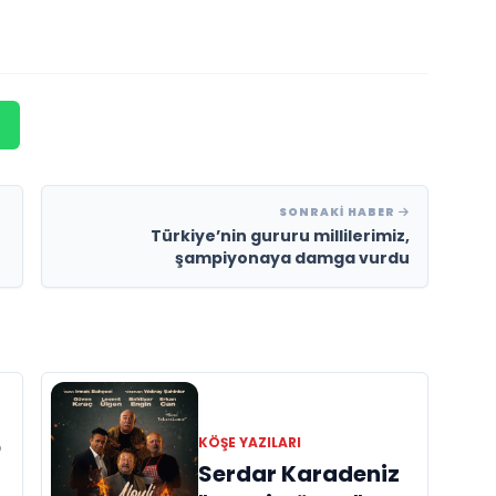
SONRAKI HABER
Türkiye’nin gururu millilerimiz,
şampiyonaya damga vurdu
O
KÖŞE YAZILARI
Serdar Karadeniz