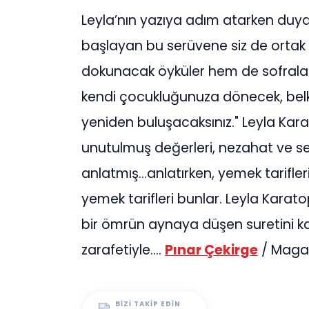
Leyla’nın yazıya adım atarken duy
başlayan bu serüvene siz de ortak 
dokunacak öyküler hem de sofraları
kendi çocukluğunuza dönecek, belki
yeniden buluşacaksınız." Leyla K
unutulmuş değerleri, nezahat ve se
anlatmış...anlatırken, yemek tarifler
yemek tarifleri bunlar. Leyla Karato
bir ömrün aynaya düşen suretini ka
zarafetiyle....
Pınar Çekirge
/ Maga
BIZI TAKIP EDIN