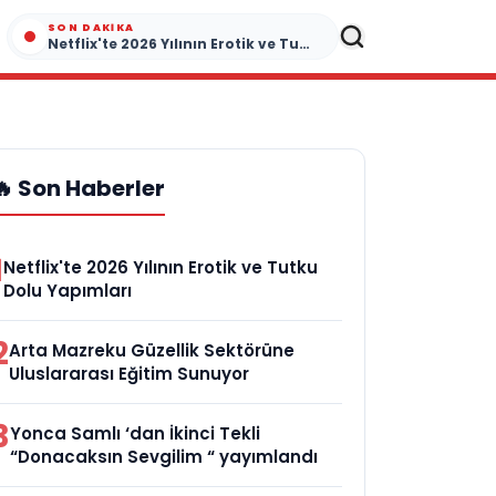
SON DAKIKA
Netflix'te 2026 Yılının Erotik ve Tutku Dolu Yapımları
🔥 Son Haberler
1
Netflix'te 2026 Yılının Erotik ve Tutku
Dolu Yapımları
2
Arta Mazreku Güzellik Sektörüne
Uluslararası Eğitim Sunuyor
3
Yonca Samlı ‘dan İkinci Tekli
“Donacaksın Sevgilim “ yayımlandı