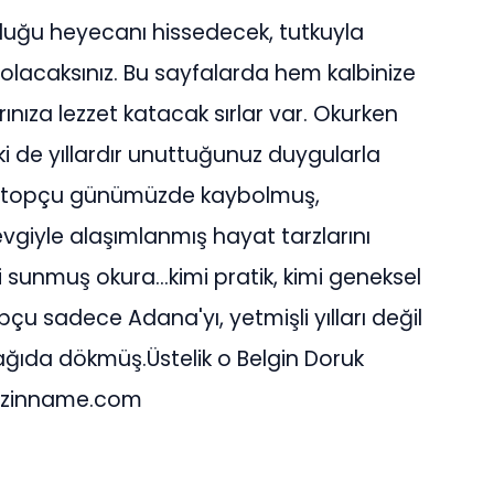
duğu heyecanı hissedecek, tutkuyla
olacaksınız. Bu sayfalarda hem kalbinize
nıza lezzet katacak sırlar var. Okurken
 de yıllardır unuttuğunuz duygularla
aratopçu günümüzde kaybolmuş,
vgiyle alaşımlanmış hayat tarzlarını
i sunmuş okura...kimi pratik, kimi geneksel
pçu sadece Adana'yı, yetmişli yılları değil
ğıda dökmüş.Üstelik o Belgin Doruk
zinname.com