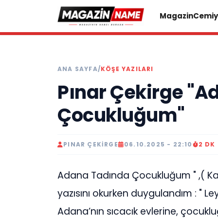
Magazin
Cemiy
ANA SAYFA
/
KÖŞE YAZILARI
Pınar Çekirge "
Çocukluğum"
PINAR ÇEKIRGE
06.10.2025 - 22:10
2 DK
Adana Tadında Çocukluğum " ,( Kano
yazısını okurken duygulandım : " Leyl
Adana’nın sıcacık evlerine, çocukl