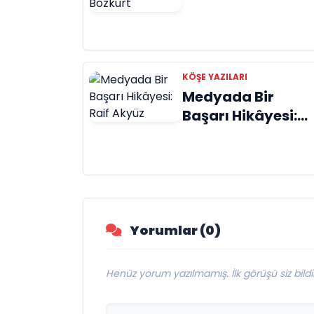
Değiştirecek: Meli
Gurbet Bozkurt
KÖŞE YAZILARI
Medyada Bir
Başarı Hikâyesi:
Raif Akyüz
Yorumlar (0)
Henüz yorum yazılmamış. İlk görüşü siz bildir