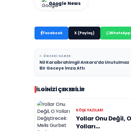
Google News
Facebook
X (Paylaş)
WhatsApp
ÖNCEKI HABER
Nil Karaibrahimgil Ankara’da Unutulmaz
Bir Geceye İmza Attı
İLGINIZI ÇEKEBILIR
KÖŞE YAZILARI
Yollar Onu Değil, 
Yolları