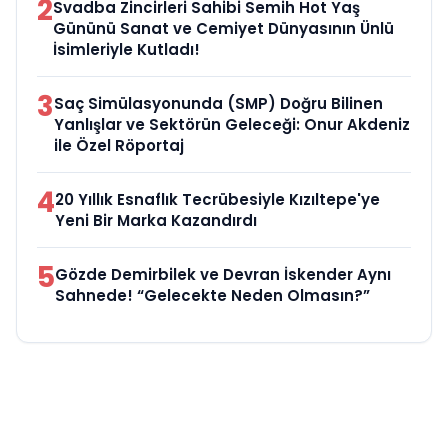
2
Svadba Zincirleri Sahibi Semih Hot Yaş
Gününü Sanat ve Cemiyet Dünyasının Ünlü
İsimleriyle Kutladı!
3
Saç Simülasyonunda (SMP) Doğru Bilinen
Yanlışlar ve Sektörün Geleceği: Onur Akdeniz
ile Özel Röportaj
4
20 Yıllık Esnaflık Tecrübesiyle Kızıltepe'ye
Yeni Bir Marka Kazandırdı
5
Gözde Demirbilek ve Devran İskender Aynı
Sahnede! “Gelecekte Neden Olmasın?”