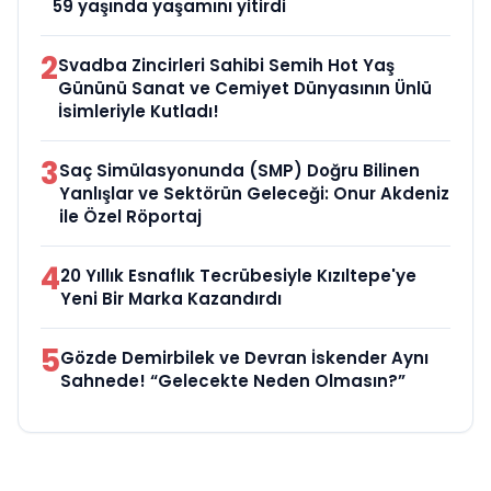
59 yaşında yaşamını yitirdi
2
Svadba Zincirleri Sahibi Semih Hot Yaş
Gününü Sanat ve Cemiyet Dünyasının Ünlü
İsimleriyle Kutladı!
3
Saç Simülasyonunda (SMP) Doğru Bilinen
Yanlışlar ve Sektörün Geleceği: Onur Akdeniz
ile Özel Röportaj
4
20 Yıllık Esnaflık Tecrübesiyle Kızıltepe'ye
Yeni Bir Marka Kazandırdı
5
Gözde Demirbilek ve Devran İskender Aynı
Sahnede! “Gelecekte Neden Olmasın?”