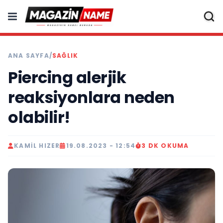
ANA SAYFA
/
SAĞLIK
Piercing alerjik
reaksiyonlara neden
olabilir!
KAMIL HIZER
19.08.2023 - 12:54
3 DK OKUMA