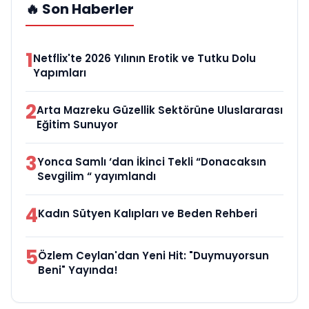
🔥 Son Haberler
1
Netflix'te 2026 Yılının Erotik ve Tutku Dolu
Yapımları
2
Arta Mazreku Güzellik Sektörüne Uluslararası
Eğitim Sunuyor
3
Yonca Samlı ‘dan İkinci Tekli “Donacaksın
Sevgilim “ yayımlandı
4
Kadın Sütyen Kalıpları ve Beden Rehberi
5
Özlem Ceylan'dan Yeni Hit: "Duymuyorsun
Beni" Yayında!