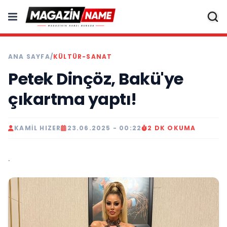
ANA SAYFA
/
KÜLTÜR-SANAT
Petek Dinçöz, Bakü'ye
çıkartma yaptı!
KAMIL HIZER
23.06.2025 - 00:22
2 DK OKUMA
.