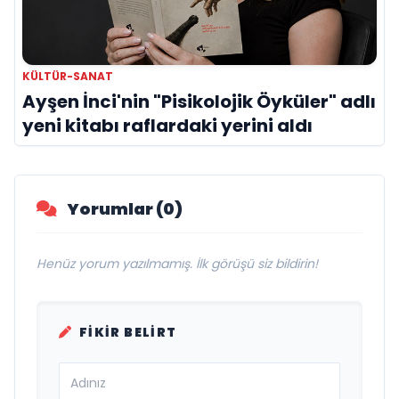
KÜLTÜR-SANAT
Ayşen İnci'nin "Pisikolojik Öyküler" adlı
yeni kitabı raflardaki yerini aldı
Yorumlar (0)
Henüz yorum yazılmamış. İlk görüşü siz bildirin!
FIKIR BELIRT