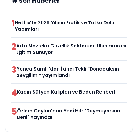
🔥 Son Haberler
1
Netflix'te 2026 Yılının Erotik ve Tutku Dolu
Yapımları
2
Arta Mazreku Güzellik Sektörüne Uluslararası
Eğitim Sunuyor
3
Yonca Samlı ‘dan İkinci Tekli “Donacaksın
Sevgilim “ yayımlandı
4
Kadın Sütyen Kalıpları ve Beden Rehberi
5
Özlem Ceylan'dan Yeni Hit: "Duymuyorsun
Beni" Yayında!