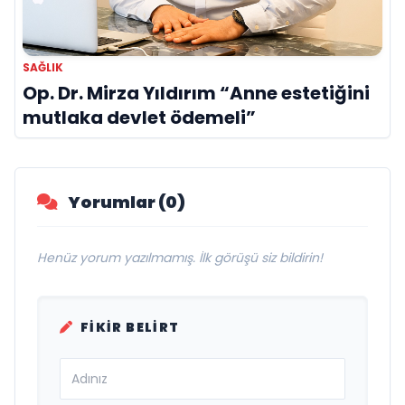
SAĞLIK
Op. Dr. Mirza Yıldırım “Anne estetiğini
mutlaka devlet ödemeli”
Yorumlar (0)
Henüz yorum yazılmamış. İlk görüşü siz bildirin!
FIKIR BELIRT