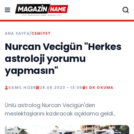
ANA SAYFA
/
CEMIYET
Nurcan Vecigün "Herkes
astroloji yorumu
yapmasın"
KAMIL HIZER
28.08.2023 - 13:05
1 DK OKUMA
Ünlü astrolog Nurcan Vecigün'den
meslektaşlarını kızdıracak açıklama geldi...