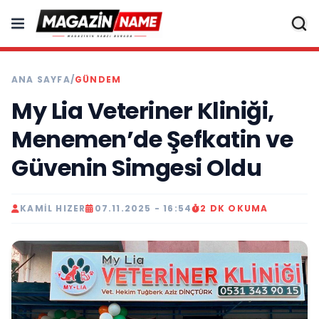
ANA SAYFA
/
GÜNDEM
My Lia Veteriner Kliniği,
Menemen’de Şefkatin ve
Güvenin Simgesi Oldu
KAMIL HIZER
07.11.2025 - 16:54
2 DK OKUMA