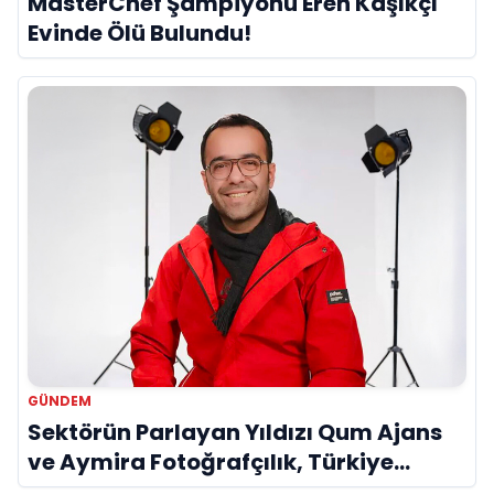
MasterChef Şampiyonu Eren Kaşıkçı
Evinde Ölü Bulundu!
GÜNDEM
Sektörün Parlayan Yıldızı Qum Ajans
ve Aymira Fotoğrafçılık, Türkiye
Genelinde Hizmet Ağını Genişletiyor