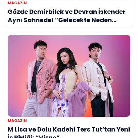
MAGAZIN
Gözde Demirbilek ve Devran İskender
Aynı Sahnede! “Gelecekte Neden
Olmasın?”
MAGAZIN
M Lisa ve Dolu Kadehi Ters Tut’tan Yeni
İş Birliği: “Vişne”