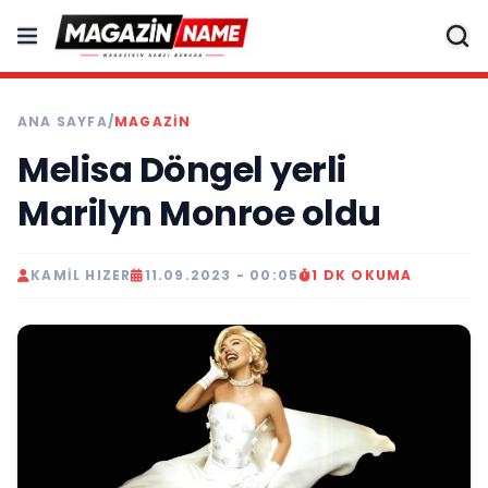
ANA SAYFA
/
MAGAZIN
Melisa Döngel yerli
Marilyn Monroe oldu
KAMIL HIZER
11.09.2023 - 00:05
1 DK OKUMA