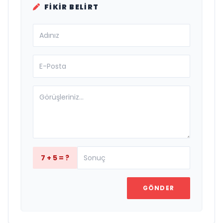
FIKIR BELIRT
7 + 5 = ?
GÖNDER