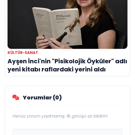
KÜLTÜR-SANAT
Ayşen İnci'nin "Pisikolojik Öyküler" adlı
yeni kitabı raflardaki yerini aldı
Yorumlar (0)
Henüz yorum yazılmamış. İlk görüşü siz bildirin!