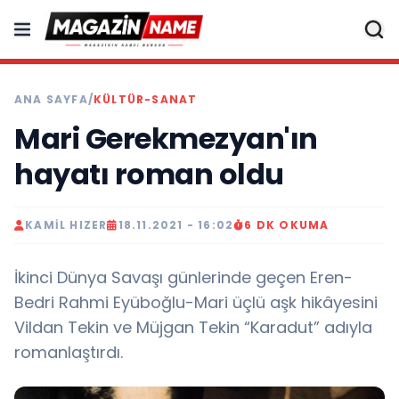
ANA SAYFA
/
KÜLTÜR-SANAT
Mari Gerekmezyan'ın
hayatı roman oldu
KAMIL HIZER
18.11.2021 - 16:02
6 DK OKUMA
İkinci Dünya Savaşı günlerinde geçen Eren-
Bedri Rahmi Eyüboğlu-Mari üçlü aşk hikâyesini
Vildan Tekin ve Müjgan Tekin “Karadut” adıyla
romanlaştırdı.