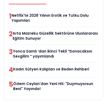
1
Netflix'te 2026 Yılının Erotik ve Tutku Dolu
Yapımları
2
Arta Mazreku Güzellik Sektörüne Uluslararası
Eğitim Sunuyor
3
Yonca Samlı ‘dan İkinci Tekli “Donacaksın
Sevgilim “ yayımlandı
4
Kadın Sütyen Kalıpları ve Beden Rehberi
5
Özlem Ceylan'dan Yeni Hit: "Duymuyorsun
Beni" Yayında!