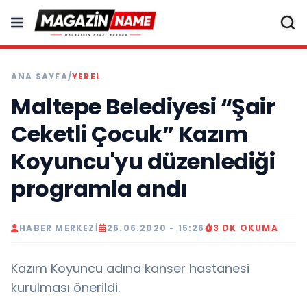
ANA SAYFA
/
YEREL
Maltepe Belediyesi “Şair
Ceketli Çocuk” Kazım
Koyuncu'yu düzenlediği
programla andı
HABER MERKEZI
26.06.2020 - 15:26
3 DK OKUMA
Kazım Koyuncu adına kanser hastanesi
kurulması önerildi.