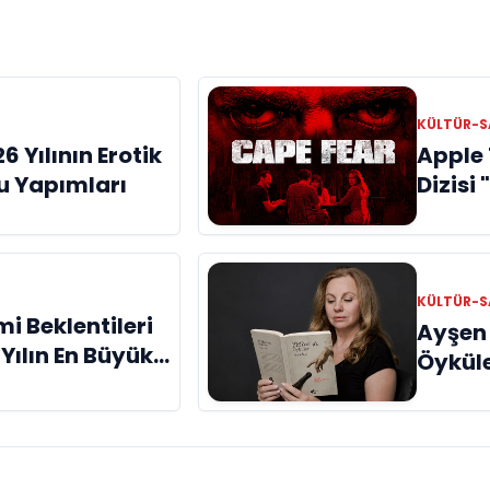
KÜLTÜR-
6 Yılının Erotik
Apple 
u Yapımları
Dizisi
İncel
KÜLTÜR-
mi Beklentileri
Ayşen İ
: Yılın En Büyük
Öyküle
klarından Biri
raflar