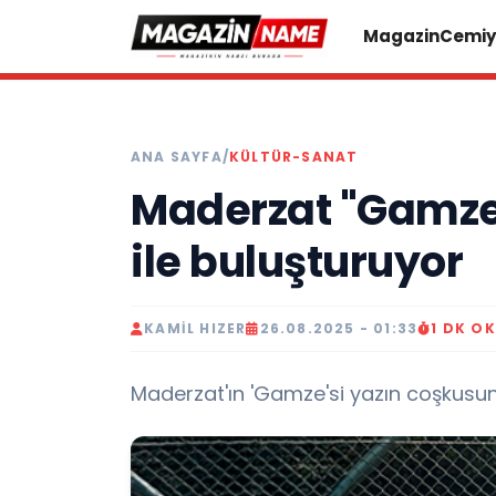
Magazin
Cemiy
ANA SAYFA
/
KÜLTÜR-SANAT
Maderzat "Gamze",
ile buluşturuyor
KAMIL HIZER
26.08.2025 - 01:33
1 DK O
Maderzat'ın 'Gamze'si yazın coşkusunu