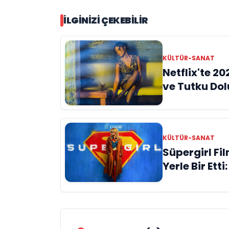
İLGINIZI ÇEKEBILIR
KÜLTÜR-SANAT
Netflix'te 202
ve Tutku Dol
KÜLTÜR-SANAT
Süpergirl Fil
Yerle Bir Etti
Hayal Kırıklı
mi?