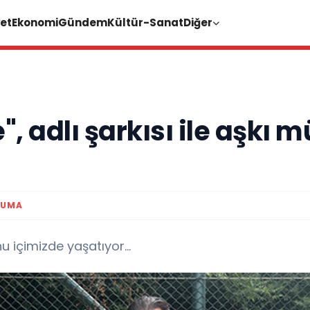
et
Ekonomi
Gündem
Kültür-Sanat
Diğer
 adlı şarkısı ile aşkı m
KUMA
 içimizde yaşatıyor...