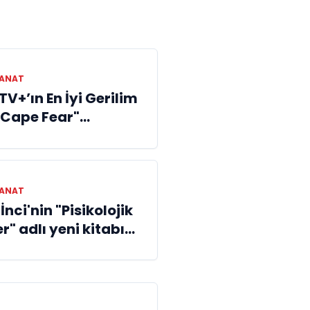
SANAT
TV+’ın En İyi Gerilim
 "Cape Fear"
emes
SANAT
nci'nin "Pisikolojik
r" adlı yeni kitabı
daki yerini aldı