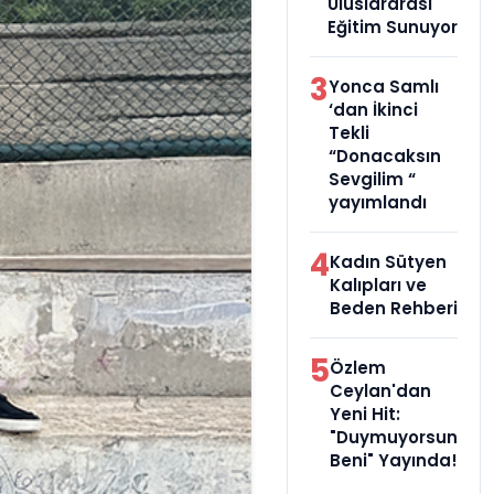
Uluslararası
Eğitim Sunuyor
3
Yonca Samlı
‘dan İkinci
Tekli
“Donacaksın
Sevgilim “
yayımlandı
4
Kadın Sütyen
Kalıpları ve
Beden Rehberi
5
Özlem
Ceylan'dan
Yeni Hit:
"Duymuyorsun
Beni" Yayında!