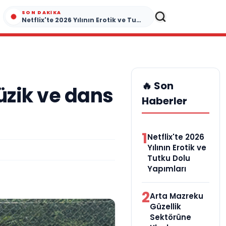
SON DAKIKA
Netflix'te 2026 Yılının Erotik ve Tutku Dolu Yapımları
🔥 Son
üzik ve dans
Haberler
1
Netflix'te 2026
Yılının Erotik ve
Tutku Dolu
Yapımları
2
Arta Mazreku
Güzellik
Sektörüne