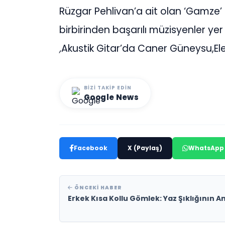
Rüzgar Pehlivan’a ait olan ‘Gamze’ 
birbirinden başarılı müzisyenler ye
,
Akustik Gitar’da Caner Güneysu,El
BIZI TAKIP EDIN
Google News
Facebook
X (Paylaş)
WhatsApp
ÖNCEKI HABER
Erkek Kısa Kollu Gömlek: Yaz Şıklığının A