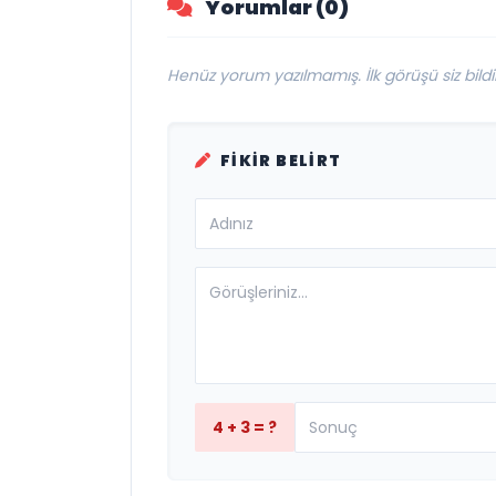
Yorumlar (0)
Henüz yorum yazılmamış. İlk görüşü siz bildir
FIKIR BELIRT
4 + 3 = ?